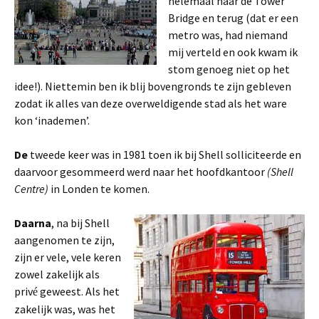
helemaal naar de Tower
Bridge en terug (dat er een
metro was, had niemand
mij verteld en ook kwam ik
stom genoeg niet op het
idee!). Niettemin ben ik blij bovengronds te zijn gebleven
zodat ik alles van deze overweldigende stad als het ware
kon ‘inademen’.
De
tweede keer was in 1981 toen ik bij Shell solliciteerde en
daarvoor gesommeerd werd naar het hoofdkantoor
(Shell
Centre)
in Londen te komen.
Daarna
, na bij Shell
aangenomen te zijn,
zijn er vele, vele keren
zowel zakelijk als
priv
geweest. Als het
é
zakelijk was, was het