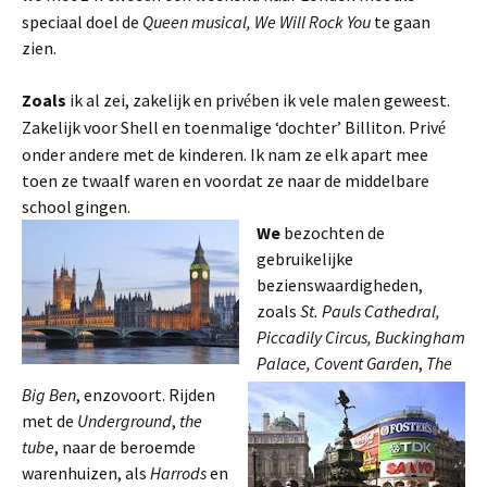
speciaal doel de
Queen musical, We Will Rock You
te gaan
zien.
Zoals
ik al zei, zakelijk en priv
ben ik vele malen geweest.
é
Zakelijk voor Shell en toenmalige ‘dochter’ Billiton. Priv
é
onder andere met de kinderen. Ik nam ze elk apart mee
toen ze twaalf waren en voordat ze naar de middelbare
school gingen.
We
bezochten de
gebruikelijke
bezienswaardigheden,
zoals
St. Pauls Cathedral,
Piccadily Circus, Buckingham
Palace, Covent Garden
,
The
Big Ben
, enzovoort. Rijden
met de
Underground
,
the
tube
, naar de beroemde
warenhuizen, als
Harrods
en