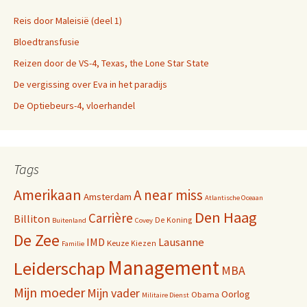
Reis door Maleisië (deel 1)
Bloedtransfusie
Reizen door de VS-4, Texas, the Lone Star State
De vergissing over Eva in het paradijs
De Optiebeurs-4, vloerhandel
Tags
Amerikaan
A near miss
Amsterdam
Atlantische Oceaan
Den Haag
Carrière
Billiton
De Koning
Buitenland
Covey
De Zee
IMD
Lausanne
Keuze
Kiezen
Familie
Management
Leiderschap
MBA
Mijn moeder
Mijn vader
Oorlog
Obama
Militaire Dienst