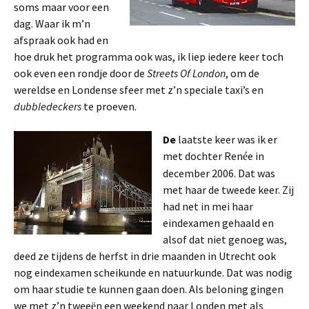
soms maar voor een
dag. Waar ik m’n
afspraak ook had en
hoe druk het programma ook was, ik liep iedere keer toch
ook even een rondje door de
Streets Of London
, om de
wereldse en Londense sfeer met z’n speciale taxi’s en
dubbledeckers
te proeven.
De
laatste keer was ik er
met dochter Ren
e in
é
december 2006. Dat was
met haar de tweede keer. Zij
had net in mei haar
eindexamen gehaald en
alsof dat niet genoeg was,
deed ze tijdens de herfst in drie maanden in Utrecht ook
nog eindexamen scheikunde en natuurkunde. Dat was nodig
om haar studie te kunnen gaan doen. Als beloning gingen
we met z’n twee
n een weekend naar Londen met als
ë