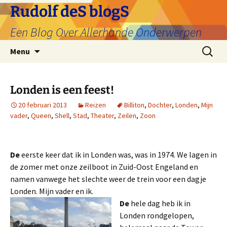
Ga
Rudolf deS blogS
naar
Een Blog Over Allerhande Onderwerpen
de
inhoud
Zoeken
Menu
naar:
Londen is een feest!
20 februari 2013
Reizen
Billiton
,
Dochter
,
Londen
,
Mijn
vader
,
Queen
,
Shell
,
Stad
,
Theater
,
Zeilen
,
Zoon
De
eerste keer dat ik in Londen was, was in 1974. We lagen in
de zomer met onze zeilboot in Zuid-Oost Engeland en
namen vanwege het slechte weer de trein voor een dagje
Londen. Mijn vader en ik.
De
hele dag heb ik in
Londen rondgelopen,