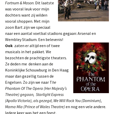
Fortnum & Mason
. Dit laatste
was vooral leuk voor mijn
dochters want zij wilden
vooral shoppen. Met mijn
zoon Bart zijn we speciaal
naar een aantal voetbal stadions gegaan: Arsenal en
Wembley Stadium. Een belevenis!
Ook
zaten er altijd een of twee
musicals in het pakket. We
bezochten de prachtigste theaters.
Ze deden me
denken aan de
Koninklijke Schouwburg in Den Haag
maar dan gezellig tussen de
Engelsen. Zo zijn we naar T
he
Phantom Of The Opera (Her Majesty’s
Theatre) gegaan,
Starlight Express
(Apollo Victoria), als gezegd, We Will Rock You (Dominium),
Mama Mia (Prince of Wales Theatre)
en nog een vele andere.
Iedere keer was het een feest.