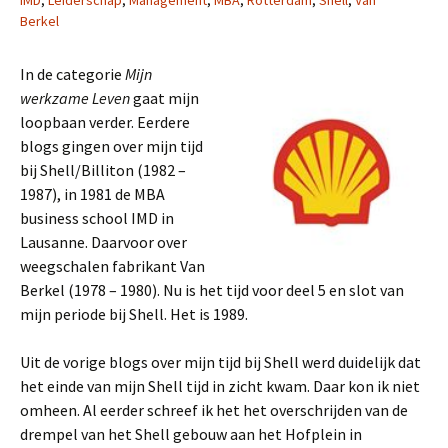
IMD
,
Leiderschap
,
Management
,
MBA
,
Rotterdam
,
Shell
,
Van
Berkel
In de categorie
Mijn
werkzame Leven
gaat mijn
loopbaan verder. Eerdere
blogs gingen over mijn tijd
bij Shell/Billiton (1982 –
1987), in 1981 de MBA
business school IMD in
Lausanne. Daarvoor over
weegschalen fabrikant Van
Berkel (1978 – 1980). Nu is het tijd voor deel 5 en slot van
mijn periode bij Shell. Het is 1989.
Uit de vorige blogs over mijn tijd bij Shell werd duidelijk dat
het einde van mijn Shell tijd in zicht kwam. Daar kon ik niet
omheen. Al eerder schreef ik het het overschrijden van de
drempel van het Shell gebouw aan het Hofplein in