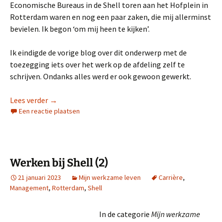
Economische Bureaus in de Shell toren aan het Hofplein in
Rotterdam waren en nog een paar zaken, die mij allerminst
bevielen. Ik begon ‘om mij heen te kijken’.
Ik eindigde de vorige blog over dit onderwerp met de
toezegging iets over het werk op de afdeling zelf te
schrijven. Ondanks alles werd er ook gewoon gewerkt.
Werken bij Shell (3)
Lees verder
→
Een reactie plaatsen
Werken bij Shell (2)
21 januari 2023
Mijn werkzame leven
Carrière
,
Management
,
Rotterdam
,
Shell
In de categorie
Mijn werkzame