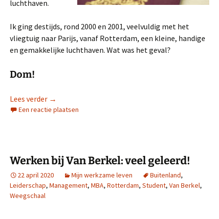
luchthaven.
Ik ging destijds, rond 2000 en 2001, veelvuldig met het
vliegtuig naar Parijs, vanaf Rotterdam, een kleine, handige
en gemakkelijke luchthaven. Wat was het geval?
Dom!
Paspoort of rijbewijs?
Lees verder
→
Een reactie plaatsen
Werken bij Van Berkel: veel geleerd!
22 april 2020
Mijn werkzame leven
Buitenland
,
Leiderschap
,
Management
,
MBA
,
Rotterdam
,
Student
,
Van Berkel
,
Weegschaal