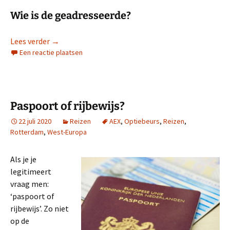
Wie is de geadresseerde?
Reclame langs de snelweg
Lees verder
→
Een reactie plaatsen
Paspoort of rijbewijs?
22 juli 2020
Reizen
AEX
,
Optiebeurs
,
Reizen
,
Rotterdam
,
West-Europa
Als je je
legitimeert
vraag men:
‘paspoort of
rijbewijs’. Zo niet
op de