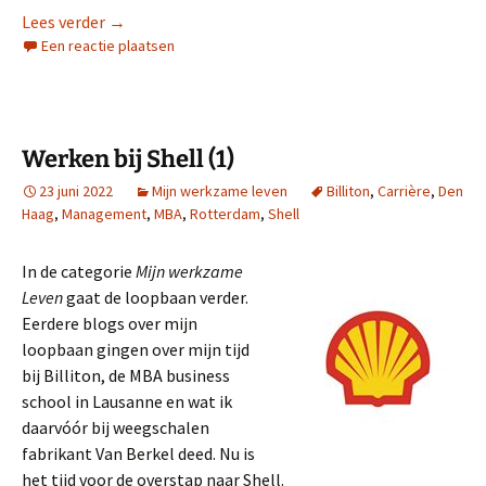
Werken bij Shell (2)
Lees verder
→
Een reactie plaatsen
Werken bij Shell (1)
23 juni 2022
Mijn werkzame leven
Billiton
,
Carrière
,
Den
Haag
,
Management
,
MBA
,
Rotterdam
,
Shell
In de categorie
Mijn werkzame
Leven
gaat de loopbaan verder.
Eerdere blogs over mijn
loopbaan gingen over mijn tijd
bij Billiton, de MBA business
school in Lausanne en wat ik
daarvóór bij weegschalen
fabrikant Van Berkel deed. Nu is
het tijd voor de overstap naar Shell.