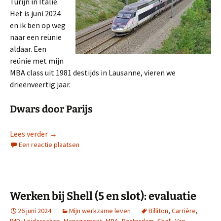
Turijn in Italië.
Het is juni 2024
en ik ben op weg
naar een reünie
aldaar. Een
reünie met mijn
MBA class uit 1981 destijds in Lausanne, vieren we
drieënveertig jaar.
Dwars door Parijs
Met de TGV naar Turijn
Lees verder
→
Een reactie plaatsen
Werken bij Shell (5 en slot): evaluatie
26 juni 2024
Mijn werkzame leven
Billiton
,
Carrière
,