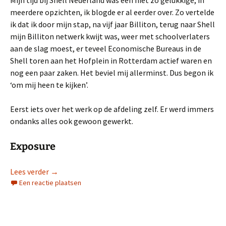
Mijn tijd bij Shell Nederland was een niet zo gelukkige, in
meerdere opzichten, ik blogde er al eerder over. Zo vertelde
ik dat ik door mijn stap, na vijf jaar Billiton, terug naar Shell
mijn Billiton netwerk kwijt was, weer met schoolverlaters
aan de slag moest, er teveel Economische Bureaus in de
Shell toren aan het Hofplein in Rotterdam actief waren en
nog een paar zaken. Het beviel mij allerminst. Dus begon ik
‘om mij heen te kijken’.
Eerst iets over het werk op de afdeling zelf. Er werd immers
ondanks alles ook gewoon gewerkt.
Exposure
Werken bij Shell (4)
Lees verder
→
Een reactie plaatsen