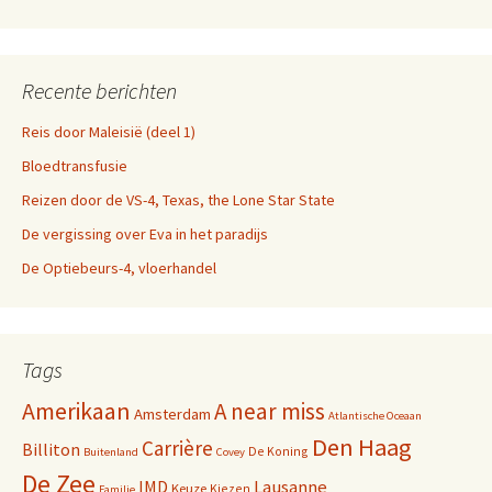
Recente berichten
Reis door Maleisië (deel 1)
Bloedtransfusie
Reizen door de VS-4, Texas, the Lone Star State
De vergissing over Eva in het paradijs
De Optiebeurs-4, vloerhandel
Tags
Amerikaan
A near miss
Amsterdam
Atlantische Oceaan
Den Haag
Carrière
Billiton
De Koning
Buitenland
Covey
De Zee
IMD
Lausanne
Keuze
Kiezen
Familie