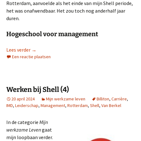
Rotterdam, aanvoelde als het einde van mijn Shell periode,
het was onafwendbaar. Het zou toch nog anderhalf jaar
duren.
Hogeschool voor management
Werken bij Shell (5 en slot): evaluatie
Lees verder
→
Een reactie plaatsen
Werken bij Shell (4)
20 april 2024
Mijn werkzame leven
Billiton
,
Carrière
,
IMD
,
Leiderschap
,
Management
,
Rotterdam
,
Shell
,
Van Berkel
In de categorie
Mijn
werkzame Leven
gaat
mijn loopbaan verder.