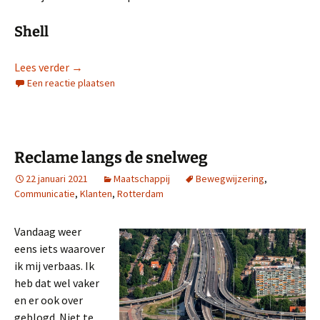
Shell
Werken bij Shell (1)
Lees verder
→
Een reactie plaatsen
Reclame langs de snelweg
22 januari 2021
Maatschappij
Bewegwijzering
,
Communicatie
,
Klanten
,
Rotterdam
Vandaag weer
eens iets waarover
ik mij verbaas. Ik
heb dat wel vaker
en er ook over
geblogd. Niet te