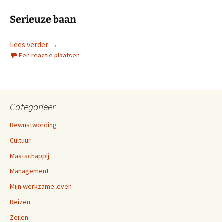
Serieuze baan
Werken bij Van Berkel: veel geleerd!
Lees verder
→
Een reactie plaatsen
Categorieën
Bewustwording
Cultuur
Maatschappij
Management
Mijn werkzame leven
Reizen
Zeilen