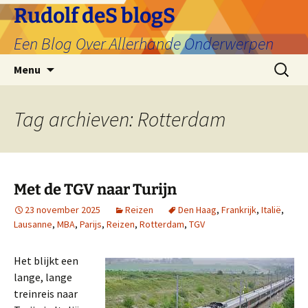
Ga
Rudolf deS blogS
naar
Een Blog Over Allerhande Onderwerpen
de
inhoud
Zoeken
Menu
naar:
Tag archieven: Rotterdam
Met de TGV naar Turijn
23 november 2025
Reizen
Den Haag
,
Frankrijk
,
Italië
,
Lausanne
,
MBA
,
Parijs
,
Reizen
,
Rotterdam
,
TGV
Het blijkt een
lange, lange
treinreis naar