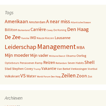
Tags
Amerikaan
A near miss
Amsterdam
Atlantische Oceaan
Den Haag
Carrière
Billiton
De Koning
Buitenland
Covey
De Zee
IMD
Lausanne
Keuze
Kiezen
Familie
Management
Leiderschap
MBA
Mijn moeder
Mijn vader
Oorlog
Obama
Militaire Dienst
Shell
Reizen
Pensioenen
Ramp
Seven Habits
Optiebeurs
Rotterdam
Vakantie
Stad
Stephen Covey
Van Berkel
Verkiezingen
Voetbal
Trump
Zeilen
VS
Zoon
Water
Volkskrant
Zus
World Forum Den Haag
Archieven