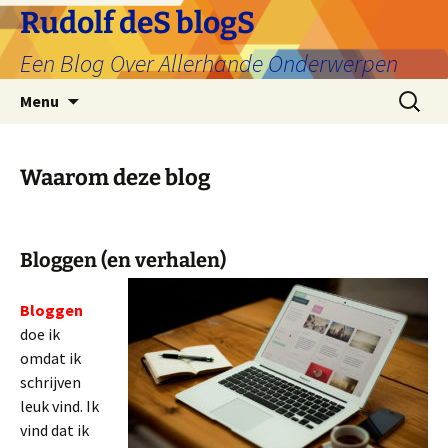
Ga
Rudolf deS blogS
naar
Een Blog Over Allerhande Onderwerpen
de
inhoud
Zoeken
Menu
naar:
Waarom deze blog
Bloggen (en verhalen)
Bloggen
doe ik
omdat ik
schrijven
leuk vind. Ik
vind dat ik