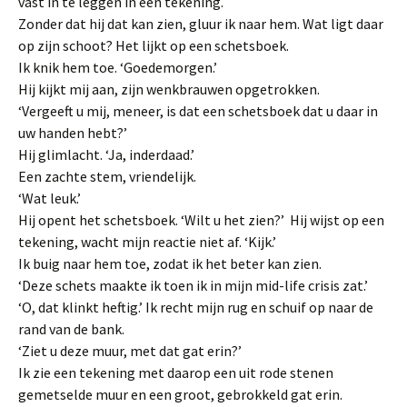
vast in te leggen in een tekening.
Zonder dat hij dat kan zien, gluur ik naar hem. Wat ligt daar
op zijn schoot? Het lijkt op een schetsboek.
Ik knik hem toe. ‘Goedemorgen.’
Hij kijkt mij aan, zijn wenkbrauwen opgetrokken.
‘Vergeeft u mij, meneer, is dat een schetsboek dat u daar in
uw handen hebt?’
Hij glimlacht. ‘Ja, inderdaad.’
Een zachte stem, vriendelijk.
‘Wat leuk.’
Hij opent het schetsboek. ‘Wilt u het zien?’ Hij wijst op een
tekening, wacht mijn reactie niet af. ‘Kijk.’
Ik buig naar hem toe, zodat ik het beter kan zien.
‘Deze schets maakte ik toen ik in mijn mid-life crisis zat.’
‘O, dat klinkt heftig.’ Ik recht mijn rug en schuif op naar de
rand van de bank.
‘Ziet u deze muur, met dat gat erin?’
Ik zie een tekening met daarop een uit rode stenen
gemetselde muur en een groot, gebrokkeld gat erin.