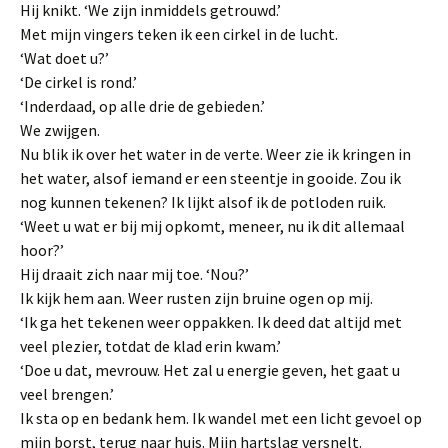
Hij knikt. ‘We zijn inmiddels getrouwd.’
Met mijn vingers teken ik een cirkel in de lucht.
‘Wat doet u?’
‘De cirkel is rond.’
‘Inderdaad, op alle drie de gebieden.’
We zwijgen.
Nu blik ik over het water in de verte. Weer zie ik kringen in
het water, alsof iemand er een steentje in gooide. Zou ik
nog kunnen tekenen? Ik lijkt alsof ik de potloden ruik.
‘Weet u wat er bij mij opkomt, meneer, nu ik dit allemaal
hoor?’
Hij draait zich naar mij toe. ‘Nou?’
Ik kijk hem aan. Weer rusten zijn bruine ogen op mij.
‘Ik ga het tekenen weer oppakken. Ik deed dat altijd met
veel plezier, totdat de klad erin kwam.’
‘Doe u dat, mevrouw. Het zal u energie geven, het gaat u
veel brengen.’
Ik sta op en bedank hem. Ik wandel met een licht gevoel op
mijn borst, terug naar huis. Mijn hartslag versnelt.