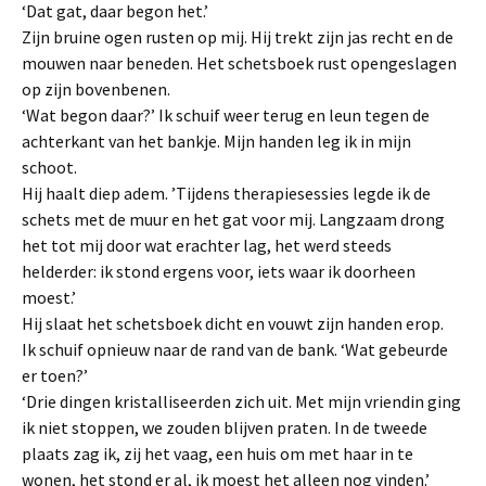
‘Dat gat, daar begon het.’
Zijn bruine ogen rusten op mij. Hij trekt zijn jas recht en de
mouwen naar beneden. Het schetsboek rust opengeslagen
op zijn bovenbenen.
‘Wat begon daar?’ Ik schuif weer terug en leun tegen de
achterkant van het bankje. Mijn handen leg ik in mijn
schoot.
Hij haalt diep adem. ’Tijdens therapiesessies legde ik de
schets met de muur en het gat voor mij. Langzaam drong
het tot mij door wat erachter lag, het werd steeds
helderder: ik stond ergens voor, iets waar ik doorheen
moest.’
Hij slaat het schetsboek dicht en vouwt zijn handen erop.
Ik schuif opnieuw naar de rand van de bank. ‘Wat gebeurde
er toen?’
‘Drie dingen kristalliseerden zich uit. Met mijn vriendin ging
ik niet stoppen, we zouden blijven praten. In de tweede
plaats zag ik, zij het vaag, een huis om met haar in te
wonen, het stond er al, ik moest het alleen nog vinden.’