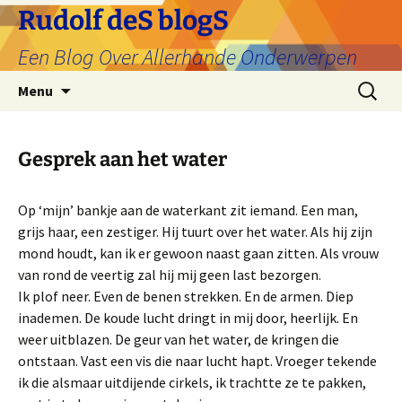
Ga
Rudolf deS blogS
naar
Een Blog Over Allerhande Onderwerpen
de
inhoud
Zoeken
Menu
naar:
Gesprek aan het water
Op ‘mijn’ bankje aan de waterkant zit iemand. Een man,
grijs haar, een zestiger. Hij tuurt over het water. Als hij zijn
mond houdt, kan ik er gewoon naast gaan zitten. Als vrouw
van rond de veertig zal hij mij geen last bezorgen.
Ik plof neer. Even de benen strekken. En de armen. Diep
inademen. De koude lucht dringt in mij door, heerlijk. En
weer uitblazen. De geur van het water, de kringen die
ontstaan. Vast een vis die naar lucht hapt. Vroeger tekende
ik die alsmaar uitdijende cirkels, ik trachtte ze te pakken,