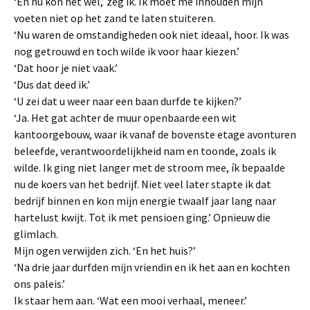
‘En nu kon het wel,’ zeg ik. Ik moet me inhouden mijn
voeten niet op het zand te laten stuiteren.
‘Nu waren de omstandigheden ook niet ideaal, hoor. Ik was
nog getrouwd en toch wilde ik voor haar kiezen.’
‘Dat hoor je niet vaak.’
‘Dus dat deed ik.’
‘U zei dat u weer naar een baan durfde te kijken?’
‘Ja. Het gat achter de muur openbaarde een wit
kantoorgebouw, waar ik vanaf de bovenste etage avonturen
beleefde, verantwoordelijkheid nam en toonde, zoals ik
wilde. Ik ging niet langer met de stroom mee, ík bepaalde
nu de koers van het bedrijf. Niet veel later stapte ik dat
bedrijf binnen en kon mijn energie twaalf jaar lang naar
hartelust kwijt. Tot ik met pensioen ging.’ Opnieuw die
glimlach.
Mijn ogen verwijden zich. ‘En het huis?’
‘Na drie jaar durfden mijn vriendin en ik het aan en kochten
ons paleis.’
Ik staar hem aan. ‘Wat een mooi verhaal, meneer.’