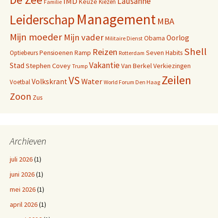
Lausanne
IMD
Keuze
Kiezen
Familie
Management
Leiderschap
MBA
Mijn moeder
Mijn vader
Oorlog
Obama
Militaire Dienst
Shell
Reizen
Pensioenen
Ramp
Seven Habits
Optiebeurs
Rotterdam
Vakantie
Stad
Stephen Covey
Van Berkel
Verkiezingen
Trump
Zeilen
VS
Water
Volkskrant
Voetbal
World Forum Den Haag
Zoon
Zus
Archieven
juli 2026
(1)
juni 2026
(1)
mei 2026
(1)
april 2026
(1)