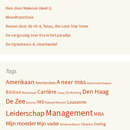
Reis door Maleisië (deel 1)
Bloedtransfusie
Reizen door de VS-4, Texas, the Lone Star State
De vergissing over Eva in het paradijs
De Optiebeurs-4, vloerhandel
Tags
Amerikaan
A near miss
Amsterdam
Atlantische Oceaan
Den Haag
Carrière
Billiton
De Koning
Buitenland
Covey
De Zee
IMD
Lausanne
Keuze
Kiezen
Familie
Management
Leiderschap
MBA
Mijn moeder
Mijn vader
Oorlog
Obama
Militaire Dienst