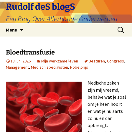
Ga
Rudolf deS blogS
naar
Een Blog Over Allerhande Onderwerpen
de
inhoud
Zoeken
Menu
naar:
Bloedtransfusie
18 juni 2026
Mijn werkzame leven
Besturen
,
Congress
,
Management
,
Medisch specialisten
,
Nobelprijs
Medische zaken
zijn mij vreemd,
behalve wat je zoal
om je heen hoort
en wat je huisarts
zo nu en dan
opbrengt.