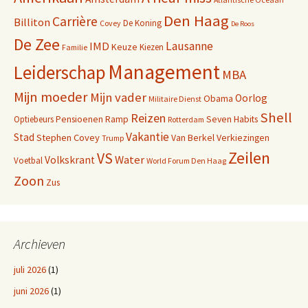
Den Haag
Carrière
Billiton
De Koning
Covey
De Roos
De Zee
Lausanne
IMD
Keuze
Kiezen
Familie
Management
Leiderschap
MBA
Mijn moeder
Mijn vader
Oorlog
Obama
Militaire Dienst
Shell
Reizen
Pensioenen
Ramp
Seven Habits
Optiebeurs
Rotterdam
Vakantie
Stad
Stephen Covey
Van Berkel
Verkiezingen
Trump
Zeilen
VS
Water
Volkskrant
Voetbal
World Forum Den Haag
Zoon
Zus
Archieven
juli 2026
(1)
juni 2026
(1)