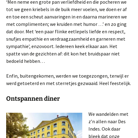
‘Men neme een grote pan verliefdheid en die pocheren we
tot we geen kriebels in de buik meer voelen, we doen er af
en toe een scheut aanvaringen in en daarna marineren we
met complimenten; we kruiden met humor …’ en zo ging
dat door. Met ‘een paar flinke eetlepels liefde en respect,
snufjes empathie en verdraagzaamheid en garneren met
sympathie’, enzovoort. Iedereen keek elkaar aan. Het
spatte van de gezichten af: dit kon het bruidspaar niet
bedoeld hebben…
Enfin, buitengekomen, werden we toegezongen, terwijl er
werd getoeterd en met sterretjes gezwaaid. Heel feestelijk.
Ontspannen diner
We wandelden met
z’n allen naar Des
Indes. Ook daar
bleek dat onze