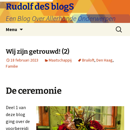
Ga
Rudolf deS blogS
naar
Een Blog Over Allerhande Onderwerpen
de
inhoud
Zoeken
Menu
naar:
Wij zijn getrouwd! (2)
18 februari 2023
Maatschappij
Bruiloft
,
Den Haag
,
Familie
De ceremonie
Deel 1 van
deze blog
ging over de
voorbereidi