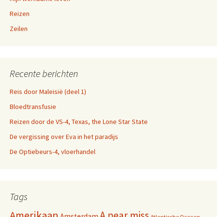
Reizen
Zeilen
Recente berichten
Reis door Maleisië (deel 1)
Bloedtransfusie
Reizen door de VS-4, Texas, the Lone Star State
De vergissing over Eva in het paradijs
De Optiebeurs-4, vloerhandel
Tags
Amerikaan
A near miss
Amsterdam
Atlantische Oceaan