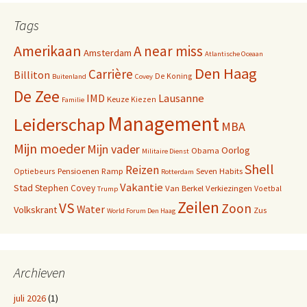
Tags
Amerikaan
A near miss
Amsterdam
Atlantische Oceaan
Den Haag
Carrière
Billiton
De Koning
Buitenland
Covey
De Zee
IMD
Lausanne
Keuze
Kiezen
Familie
Management
Leiderschap
MBA
Mijn moeder
Mijn vader
Oorlog
Obama
Militaire Dienst
Shell
Reizen
Pensioenen
Ramp
Seven Habits
Optiebeurs
Rotterdam
Vakantie
Stad
Stephen Covey
Van Berkel
Verkiezingen
Voetbal
Trump
Zeilen
VS
Zoon
Water
Volkskrant
Zus
World Forum Den Haag
Archieven
juli 2026
(1)