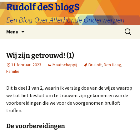
Ga
Rudolf deS blogS
naar
Een Blog Over Allerhande Onderwerpen
de
inhoud
Zoeken
Menu
naar:
Wij zijn getrouwd! (1)
11 februari 2023
Maatschappij
Bruiloft
,
Den Haag
,
Familie
Dit is deel 1 van 2, waarin ik verslag doe van de wijze waarop
we tot het besluit om te trouwen zijn gekomen en van de
voorbereidingen die we voor de voorgenomen bruiloft
troffen.
De voorbereidingen