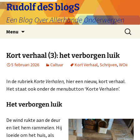
Ga
Rudolf deS blogS
naar
Een Blog Over Allerhande Onderwerpen
de
inhoud
Zoeken
Menu
naar:
Kort verhaal (3): het verborgen luik
5 februari 2026
Cultuur
Kort Verhaal
,
Schrijven
,
WOii
In de rubriek
Korte Verhalen,
hier een nieuw, kort verhaal.
Het staat ook onder de menubutton ‘Korte Verhalen’.
Het verborgen luik
De wind rukte aan de deur
en liet hem rammelen. Hij
loeide om het huis, als