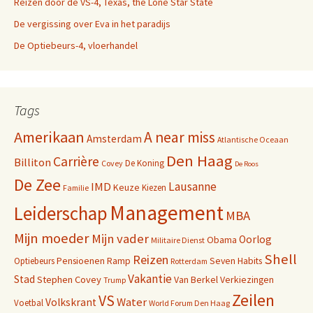
Reizen door de VS-4, Texas, the Lone Star State
De vergissing over Eva in het paradijs
De Optiebeurs-4, vloerhandel
Tags
Amerikaan
A near miss
Amsterdam
Atlantische Oceaan
Den Haag
Carrière
Billiton
De Koning
Covey
De Roos
De Zee
Lausanne
IMD
Keuze
Kiezen
Familie
Management
Leiderschap
MBA
Mijn moeder
Mijn vader
Oorlog
Obama
Militaire Dienst
Shell
Reizen
Pensioenen
Ramp
Seven Habits
Optiebeurs
Rotterdam
Vakantie
Stad
Stephen Covey
Van Berkel
Verkiezingen
Trump
Zeilen
VS
Water
Volkskrant
Voetbal
World Forum Den Haag