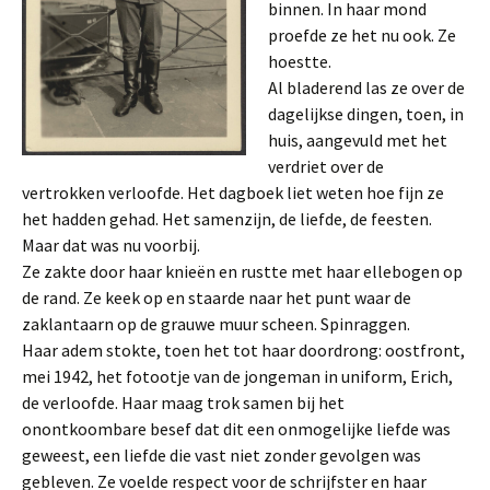
binnen. In haar mond
proefde ze het nu ook. Ze
hoestte.
Al bladerend las ze over de
dagelijkse dingen, toen, in
huis, aangevuld met het
verdriet over de
vertrokken verloofde. Het dagboek liet weten hoe fijn ze
het hadden gehad. Het samenzijn, de liefde, de feesten.
Maar dat was nu voorbij.
Ze zakte door haar knieën en rustte met haar ellebogen op
de rand. Ze keek op en staarde naar het punt waar de
zaklantaarn op de grauwe muur scheen. Spinraggen.
Haar adem stokte, toen het tot haar doordrong: oostfront,
mei 1942, het fotootje van de jongeman in uniform, Erich,
de verloofde. Haar maag trok samen bij het
onontkoombare besef dat dit een onmogelijke liefde was
geweest, een liefde die vast niet zonder gevolgen was
gebleven. Ze voelde respect voor de schrijfster en haar