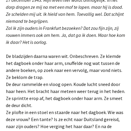
17 december 1943. Mijn leven hier wordt onmogelijk. In het
dorp dragen ze mij na met een mof te lopen. maar hij is dood.
Ze schelden mij uit. Ik hield van hem. Toevallig wel. Dat schijnt
niemand te begrijpen.
Zal ik zijn ouders in Frankfurt bezoeken? Dat zou fijn zijn, zij
rouwen immers ook om hem. Ja, dat ga ik doen. Maar hoe kom
ik daar? Het is oorlog.
De bladzijden daarna waren wit. Onbeschreven. Ze klemde
het dagboek onder haar arm, snuffelde nog wat tussen de
andere boeken, op zoek naar een vervolg, maar vond niets.
Ze beklom de trap.
De deur rammelde en vloog open. Koude lucht sneed door
haar heen. Het bracht haar meteen weer terug in het heden.
Ze sprintte erop af, het dagboek onder haar arm. Ze smeet
de deur dicht.
Ze plofte in een stoel en staarde naar het dagboek. Wie was
deze vrouw? Een tante? Is ze echt naar Duitsland gereisd,
naar zijn ouders? Hoe verging het haar daar? En na de