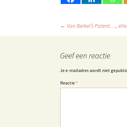
Berichtnavigatie
←
Van Berkel’s Patent…., ell
Geef een reactie
Je e-mailadres wordt niet gepubli
Reactie
*