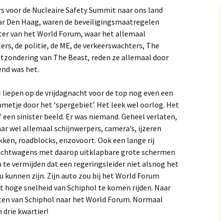
ers voor de Nucleaire Safety Summit naar ons land
ar Den Haag, waren de beveiligingsmaatregelen
ter van het World Forum, waar het allemaal
ers, de politie, de ME, de verkeerswachters, The
uitzondering van The Beast, reden ze allemaal door
end was het.
e
liepen op de vrijdagnacht voor de top nog even een
metje door het ‘spergebiet’. Het leek wel oorlog. Het
f een sinister beeld. Er was niemand. Geheel verlaten,
ar wel allemaal schijnwerpers, camera’s, ijzeren
kken, roadblocks, enzovoort. Ook een lange rij
achtwagens met daarop uitklapbare grote schermen
 te vermijden dat een regeringsleider niet alsnog het
 kunnen zijn. Zijn auto zou bij het World Forum
oge snelheid van Schiphol te komen rijden. Naar
uten van Schiphol naar het World Forum. Normaal
 drie kwartier!