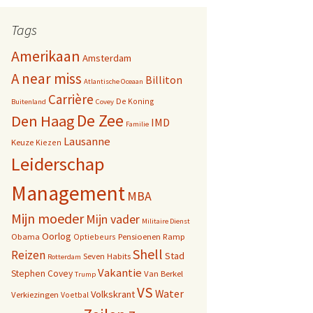
Tags
Amerikaan
Amsterdam
A near miss
Billiton
Atlantische Oceaan
Carrière
De Koning
Buitenland
Covey
De Zee
Den Haag
IMD
Familie
Lausanne
Keuze
Kiezen
Leiderschap
Management
MBA
Mijn moeder
Mijn vader
Militaire Dienst
Oorlog
Obama
Pensioenen
Ramp
Optiebeurs
Shell
Reizen
Stad
Seven Habits
Rotterdam
Vakantie
Stephen Covey
Van Berkel
Trump
VS
Water
Volkskrant
Verkiezingen
Voetbal