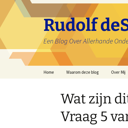
Ga
naar
de
Rudolf deS
inhoud
Een Blog Over Allerhande Ond
Home
Waarom deze blog
Over Mij
Wat zijn d
Vraag 5 va