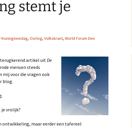
ng stemt je
13, 14 en 15
Op
A near miss, verhal
10 en 11
Gol
A near miss, verhale
Mij
Koninginnedag
,
Oorlog
,
Volkskrant
,
World Forum Den
7 en 8
A Near Miss, verhal
2, 3 en 4
terugkerend artikel uit
De
lende mensen steeds
m mij voor die vragen ook
r blog.
g.
je vrolijk?
en ontwikkeling, maar eerder een tafereel: