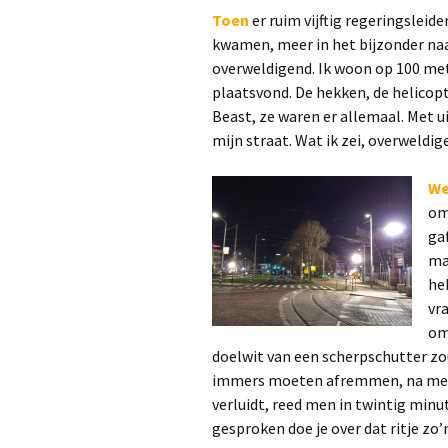
Toen
er ruim vijftig regeringsleid
kwamen, meer in het bijzonder na
overweldigend. Ik woon op 100 me
plaatsvond. De hekken, de helicopt
Beast, ze waren er allemaal. Met 
mijn straat. Wat ik zei, overweldig
W
om
ga
ma
he
vr
om
doelwit van een scherpschutter zou
immers moeten afremmen, na met h
verluidt, reed men in twintig min
gesproken doe je over dat ritje zo’n