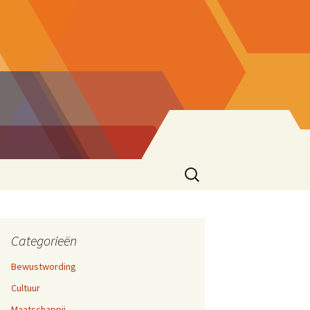
Zoeken
naar:
ke eend
sionering
en 17,
cties
Categorieën
Bewustwording
zen
Cultuur
ater
rijven En Bloggen
en 12,
Maatschappij