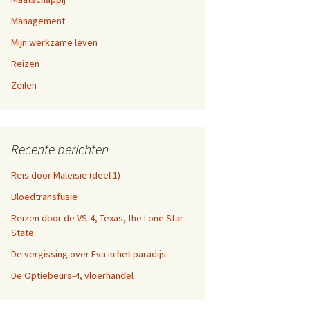
a-dag
Management
en 9,
Mijn werkzame leven
fen
Reizen
n 5, 6,
n websites
Zeilen
en 1,
Recente berichten
Reis door Maleisië (deel 1)
Bloedtransfusie
Reizen door de VS-4, Texas, the Lone Star
State
De vergissing over Eva in het paradijs
De Optiebeurs-4, vloerhandel