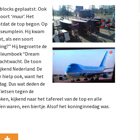
dblocks geplaatst. Ook
soort ‘muur’. Het
otdat de top begon. Op
seumplein. Hij kwam
t, als een soort
oing?” Hij begroette de
ubileumboek “Dream
achtwacht. De toon
ijkend Nederland. De
r hielp ook, want het
dag. Dus wat deden de
fietsen tegen de
ken, kijkend naar het tafereel van de top en alle
en waren, een biertje. Alsof het koninginnedag was.