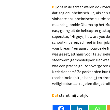
Bij
ons in de straat waren ook roa
dat zag er unheimisch uit, als een 
sinistere en unheimische duurde t
maandag landde Obama op het Mu
easy going uit de helicopter gestap
superstar, “Hi guys, how are you d
schoolkinderen, schreef in hun j
your Dream” en aanschouwde de N
was gezet, althans voor televisiek
sfeer werd gemoedelijker. Het wee
was een prachtige, zonovergoten 
Nederlanders? Ze parkeerden hun 
roadsblocks (altijd handig) en dron
veiligheidsmaatregelen die getroff
Dat
stemt mij vrolijk.