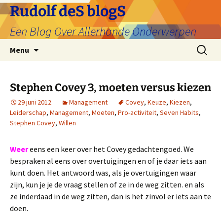
Ga
Rudolf deS blogS
naar
Een Blog Over Allerhande Onderwerpen
de
inhoud
Zoeken
Menu
naar:
Stephen Covey 3, moeten versus kiezen
29 juni 2012
Management
Covey
,
Keuze
,
Kiezen
,
Leiderschap
,
Management
,
Moeten
,
Pro-activiteit
,
Seven Habits
,
Stephen Covey
,
Willen
Weer
eens een keer over het Covey gedachtengoed. We
bespraken al eens over overtuigingen en of je daar iets aan
kunt doen. Het antwoord was, als je overtuigingen waar
zijn, kun je je de vraag stellen of ze in de weg zitten. en als
ze inderdaad in de weg zitten, dan is het zinvol er iets aan te
doen.