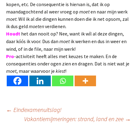
kopen, etc. De consequentie is hiervan is, dat ik op
maandagochtend al weer vroeg op
moet
en naar mijn werk
moet
. Wil ik al die dingen kunnen doen die ik net opsom, zal
ik dus geld
moeten
verdienen.
Houdt
het dan nooit op? Nee, want ik w
l al deze dingen,
í
daar k
s ik voor. Dus dan
moet
ik werken en dus in weer en
óó
wind, of in de file, naar mijn werk!
Pro
-activiteit heeft alles met keuzes te maken. En de
consequenties onder ogen zien en dragen. Dat is niet wat je
moet
, maar waarvoor je
kiest
!
Berichtnavigatie
←
Eindexamenuitslag!
Vakantiemijmeringen: strand, land en zee
→