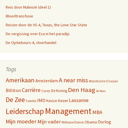
Reis door Maleisië (deel 1)
Bloedtransfusie
Reizen door de VS-4, Texas, the Lone Star State
De vergissing over Eva in het paradijs
De Optiebeurs-4, vloerhandel
Tags
Amerikaan
A near miss
Amsterdam
Atlantische Oceaan
Den Haag
Carrière
Billiton
De Koning
Covey
De Roos
De Zee
Lausanne
IMD
Keuze
Kiezen
Familie
Management
Leiderschap
MBA
Mijn moeder
Mijn vader
Oorlog
Obama
Militaire Dienst