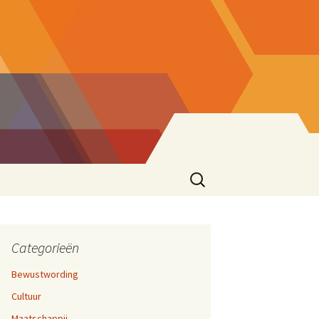
Zoeken
naar:
ke eend
sionering
en 17,
cties
Categorieën
Bewustwording
zen
Cultuur
ater
rijven En Bloggen
en 12,
Maatschappij