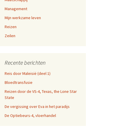
a-dag
Management
en 9,
Mijn werkzame leven
fen
Reizen
n 5, 6,
n websites
Zeilen
en 1,
Recente berichten
Reis door Maleisië (deel 1)
Bloedtransfusie
Reizen door de VS-4, Texas, the Lone Star
State
De vergissing over Eva in het paradijs
De Optiebeurs-4, vloerhandel