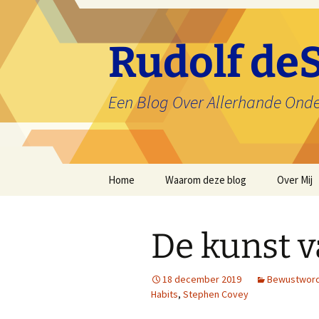
Ga
naar
de
Rudolf deS
inhoud
Een Blog Over Allerhande Ond
Home
Waarom deze blog
Over Mij
De kunst v
18 december 2019
Bewustword
Habits
,
Stephen Covey