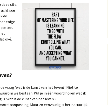
13, 14 en 15
 deze site.
Op
 acht jaar
A near miss, verhal
ik de
10 en 11
Gol
met enige
 posten.
A near miss, verhale
Mij
7 en 8
 het
dat oké.
A Near Miss, verhal
2, 3 en 4
leven?
de vraag ‘wat is de kunst van het leven?’ Niet te
waarom we bestaan. Wil je in één woord horen wat ik
is ‘wat is de kunst van het leven’?
woord: aanpassing. Maar zo eenvoudig is het natuurlijk