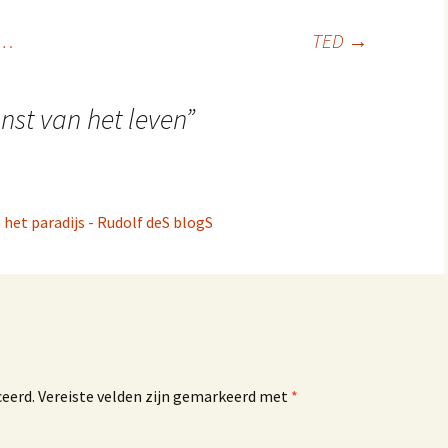
r…
TED
→
nst van het leven
”
n het paradijs - Rudolf deS blogS
ceerd.
Vereiste velden zijn gemarkeerd met
*