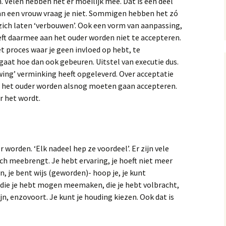
 Velen hebben het er moeilijk mee. Dat is een deel
 van een vrouw vraag je niet. Sommigen hebben het zó
zich laten ‘verbouwen’. Ook een vorm van aanpassing,
eft daarmee aan het ouder worden niet te accepteren.
t proces waar je geen invloed op hebt, te
 gaat hoe dan ook gebeuren. Uitstel van executie dus.
ing’ verminking heeft opgeleverd. Over acceptatie
 het ouder worden alsnog moeten gaan accepteren.
r het wordt.
worden. ‘Elk nadeel hep ze voordeel’. Er zijn vele
ch meebrengt. Je hebt ervaring, je hoeft niet meer
en, je bent wijs (geworden)- hoop je, je kunt
n die je hebt mogen meemaken, die je hebt volbracht,
n, enzovoort. Je kunt je houding kiezen. Ook dat is