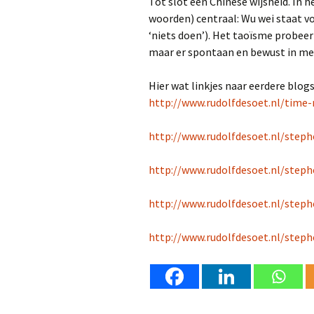
Tot slot een Chinese wijsheid. In 
woorden) centraal: Wu wei staat vo
‘niets doen’). Het taoïsme probeer
maar er spontaan en bewust in me
Hier wat linkjes naar eerdere blog
http://www.rudolfdesoet.nl/tim
http://www.rudolfdesoet.nl/steph
http://www.rudolfdesoet.nl/step
http://www.rudolfdesoet.nl/step
http://www.rudolfdesoet.nl/step