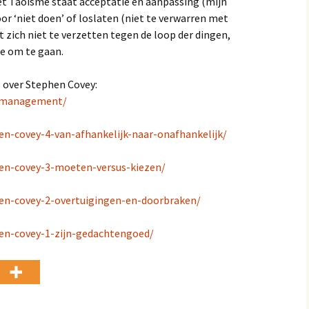
het Taoïsme staat acceptatie en aanpassing (mijn
or ‘niet doen’ of loslaten (niet te verwarren met
t zich niet te verzetten tegen de loop der dingen,
e om te gaan.
s over Stephen Covey:
e-management/
en-covey-4-van-afhankelijk-naar-onafhankelijk/
hen-covey-3-moeten-versus-kiezen/
hen-covey-2-overtuigingen-en-doorbraken/
hen-covey-1-zijn-gedachtengoed/