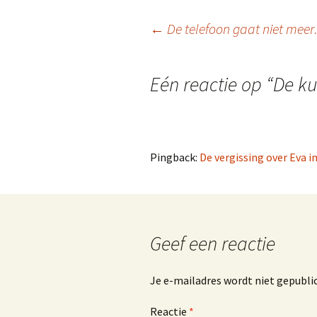
Berichtnavigatie
←
De telefoon gaat niet mee
Eén reactie op “
De ku
Pingback:
De vergissing over Eva i
Geef een reactie
Je e-mailadres wordt niet gepubli
Reactie
*