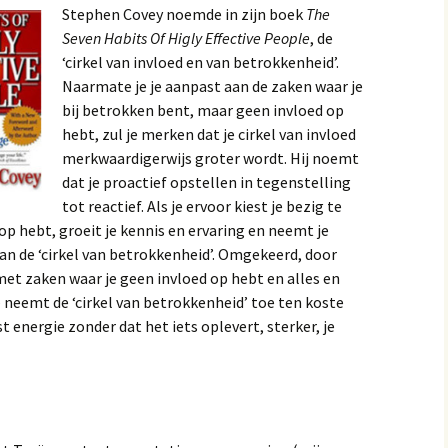
Stephen Covey noemde in zijn boek
The
Seven Habits Of Higly Effective People
, de
‘cirkel van invloed en van betrokkenheid’.
Naarmate je je aanpast aan de zaken waar je
bij betrokken bent, maar geen invloed op
hebt, zul je merken dat je cirkel van invloed
merkwaardigerwijs groter wordt. Hij noemt
dat je proactief opstellen in tegenstelling
tot reactief. Als je ervoor kiest je bezig te
p hebt, groeit je kennis en ervaring en neemt je
 van de ‘cirkel van betrokkenheid’. Omgekeerd, door
met zaken waar je geen invloed op hebt en alles en
 neemt de ‘cirkel van betrokkenheid’ toe ten koste
est energie zonder dat het iets oplevert, sterker, je