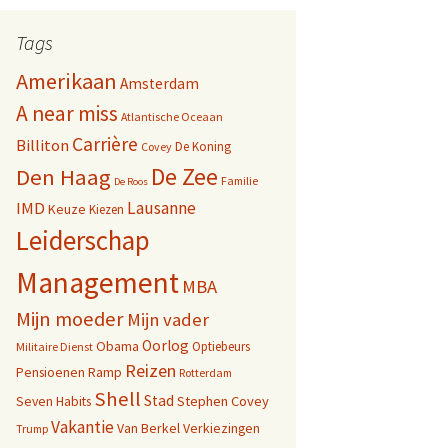
Tags
Amerikaan
Amsterdam
A near miss
Atlantische Oceaan
Carrière
Billiton
De Koning
Covey
De Zee
Den Haag
Familie
De Roos
Lausanne
IMD
Keuze
Kiezen
Leiderschap
Management
MBA
Mijn moeder
Mijn vader
Oorlog
Obama
Optiebeurs
Militaire Dienst
Reizen
Pensioenen
Ramp
Rotterdam
Shell
Stad
Seven Habits
Stephen Covey
Vakantie
Van Berkel
Verkiezingen
Trump