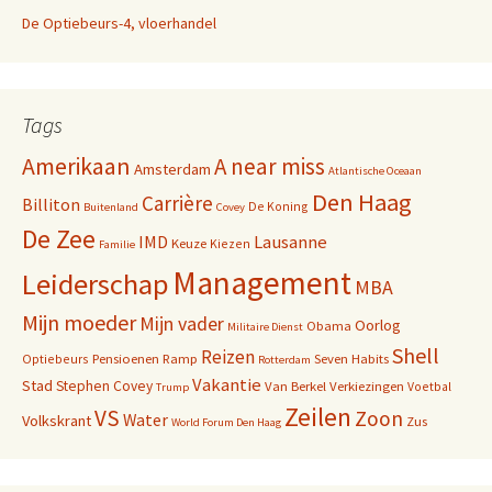
De Optiebeurs-4, vloerhandel
Tags
Amerikaan
A near miss
Amsterdam
Atlantische Oceaan
Den Haag
Carrière
Billiton
De Koning
Buitenland
Covey
De Zee
IMD
Lausanne
Keuze
Kiezen
Familie
Management
Leiderschap
MBA
Mijn moeder
Mijn vader
Oorlog
Obama
Militaire Dienst
Shell
Reizen
Pensioenen
Ramp
Seven Habits
Optiebeurs
Rotterdam
Vakantie
Stad
Stephen Covey
Van Berkel
Verkiezingen
Voetbal
Trump
Zeilen
VS
Zoon
Water
Volkskrant
Zus
World Forum Den Haag