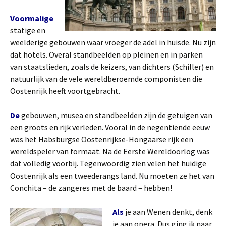
Voormalige
statige en
weelderige gebouwen waar vroeger de adel in huisde. Nu zijn
dat hotels. Overal standbeelden op pleinen en in parken
van staatslieden, zoals de keizers, van dichters (Schiller) en
natuurlijk van de vele wereldberoemde componisten die
Oostenrijk heeft voortgebracht.
De
gebouwen, musea en standbeelden zijn de getuigen van
een groots en rijk verleden. Vooral in de negentiende eeuw
was het Habsburgse Oostenrijkse-Hongaarse rijk een
wereldspeler van formaat. Na de Eerste Wereldoorlog was
dat volledig voorbij. Tegenwoordig zien velen het huidige
Oostenrijk als een tweederangs land. Nu moeten ze het van
Conchita – de zangeres met de baard – hebben!
Als
je aan Wenen denkt, denk
je aan opera. Dus ging ik naar