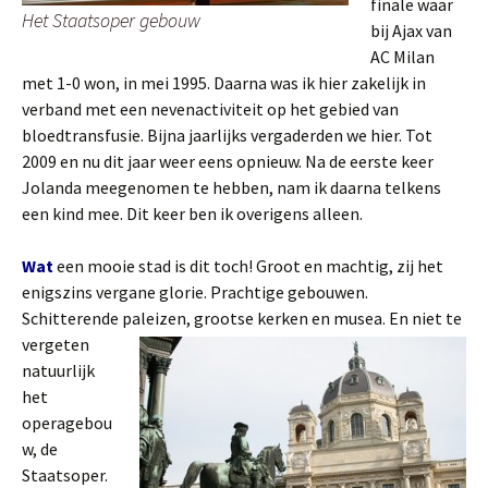
finale waar
Het Staatsoper gebouw
bij Ajax van
AC Milan
met 1-0 won, in mei 1995. Daarna was ik hier zakelijk in
verband met een nevenactiviteit op het gebied van
bloedtransfusie. Bijna jaarlijks vergaderden we hier. Tot
2009 en nu dit jaar weer eens opnieuw. Na de eerste keer
Jolanda meegenomen te hebben, nam ik daarna telkens
een kind mee. Dit keer ben ik overigens alleen.
Wat
een mooie stad is dit toch! Groot en machtig, zij het
enigszins vergane glorie. Prachtige gebouwen.
Schitterende paleizen, grootse kerken en m
usea. En niet te
vergeten
natuurlijk
het
operagebou
w, de
Staatsoper.