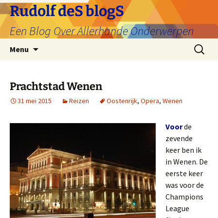
Ga
Rudolf deS blogS
naar
Een Blog Over Allerhande Onderwerpen
de
inhoud
Zoeken
Menu
naar:
Prachtstad Wenen
31 mei 2015
Reizen
Oostenrijk
,
Opera
,
Wenen
Voor
de
zevende
keer ben ik
in Wenen. De
eerste keer
was voor de
Champions
League