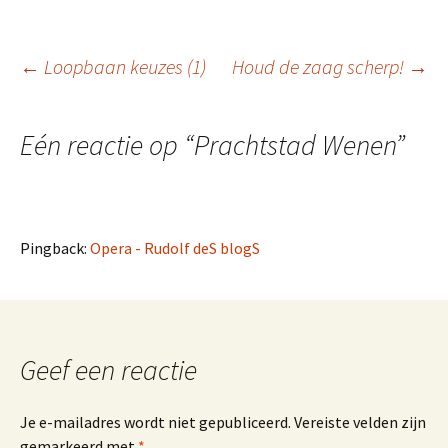
Berichtnavigatie
←
Loopbaan keuzes (1)
Houd de zaag scherp!
→
Eén reactie op “
Prachtstad Wenen
”
Pingback:
Opera - Rudolf deS blogS
Geef een reactie
Je e-mailadres wordt niet gepubliceerd.
Vereiste velden zijn
gemarkeerd met
*