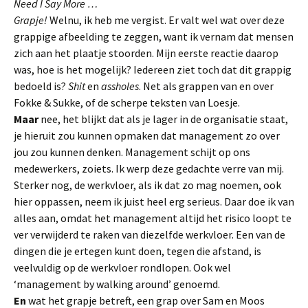
Need I Say More …
Grapje!
Welnu, ik heb me vergist. Er valt wel wat over deze
grappige afbeelding te zeggen, want ik vernam dat mensen
zich aan het plaatje stoorden. Mijn eerste reactie daarop
was, hoe is het mogelijk? Iedereen ziet toch dat dit grappig
bedoeld is?
Shit
en
assholes
. Net als grappen van en over
Fokke & Sukke, of de scherpe teksten van Loesje.
Maar
nee, het blijkt dat als je lager in de organisatie staat,
je hieruit zou kunnen opmaken dat management zo over
jou zou kunnen denken. Management schijt op ons
medewerkers, zoiets. Ik werp deze gedachte verre van mij.
Sterker nog, de werkvloer, als ik dat zo mag noemen, ook
hier oppassen, neem ik juist heel erg serieus. Daar doe ik van
alles aan, omdat het management altijd het risico loopt te
ver verwijderd te raken van diezelfde werkvloer. Een van de
dingen die je ertegen kunt doen, tegen die afstand, is
veelvuldig op de werkvloer rondlopen. Ook wel
‘management by walking around’ genoemd.
En
wat het grapje betreft, een grap over Sam en Moos