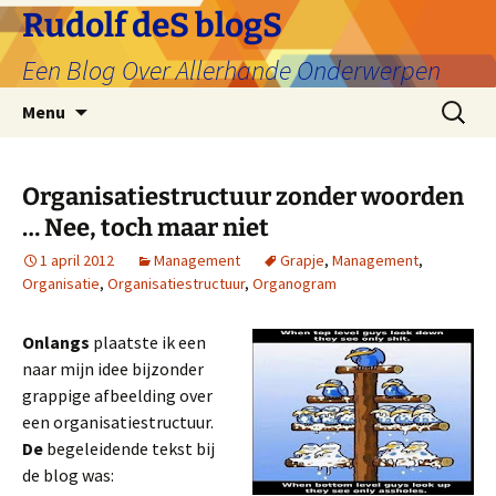
Ga
Rudolf deS blogS
naar
Een Blog Over Allerhande Onderwerpen
de
inhoud
Zoeken
Menu
naar:
Organisatiestructuur zonder woorden
… Nee, toch maar niet
1 april 2012
Management
Grapje
,
Management
,
Organisatie
,
Organisatiestructuur
,
Organogram
Onlangs
plaatste ik een
naar mijn idee bijzonder
grappige afbeelding over
een organisatiestructuur.
De
begeleidende tekst bij
de blog was: