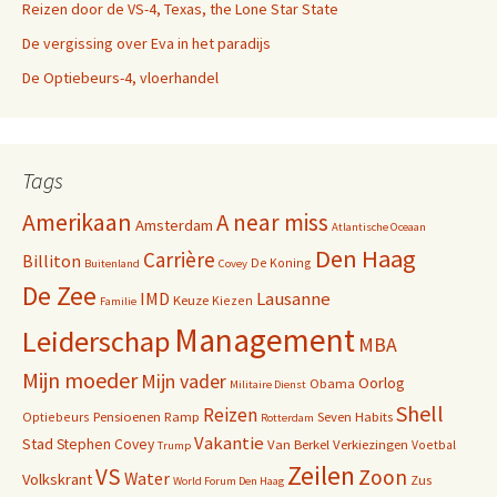
Reizen door de VS-4, Texas, the Lone Star State
De vergissing over Eva in het paradijs
De Optiebeurs-4, vloerhandel
Tags
Amerikaan
A near miss
Amsterdam
Atlantische Oceaan
Den Haag
Carrière
Billiton
De Koning
Buitenland
Covey
De Zee
IMD
Lausanne
Keuze
Kiezen
Familie
Management
Leiderschap
MBA
Mijn moeder
Mijn vader
Oorlog
Obama
Militaire Dienst
Shell
Reizen
Pensioenen
Ramp
Seven Habits
Optiebeurs
Rotterdam
Vakantie
Stad
Stephen Covey
Van Berkel
Verkiezingen
Voetbal
Trump
Zeilen
VS
Zoon
Water
Volkskrant
Zus
World Forum Den Haag