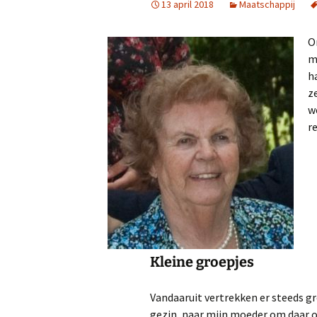
13 april 2018
Maatschappij
O
m
h
z
w
r
Kleine groepjes
Vandaaruit vertrekken er steeds g
gezin, naar mijn moeder om daar op