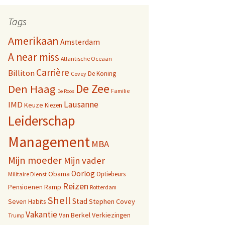
Tags
Amerikaan
Amsterdam
A near miss
Atlantische Oceaan
Carrière
Billiton
De Koning
Covey
De Zee
Den Haag
Familie
De Roos
Lausanne
IMD
Keuze
Kiezen
Leiderschap
Management
MBA
Mijn moeder
Mijn vader
Oorlog
Obama
Optiebeurs
Militaire Dienst
Reizen
Pensioenen
Ramp
Rotterdam
Shell
Stad
Seven Habits
Stephen Covey
Vakantie
Van Berkel
Verkiezingen
Trump