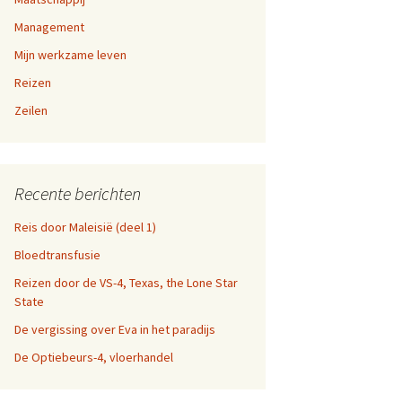
a-dag
Management
en 9,
Mijn werkzame leven
fen
Reizen
n 5, 6,
n websites
Zeilen
en 1,
Recente berichten
Reis door Maleisië (deel 1)
Bloedtransfusie
Reizen door de VS-4, Texas, the Lone Star
State
De vergissing over Eva in het paradijs
De Optiebeurs-4, vloerhandel