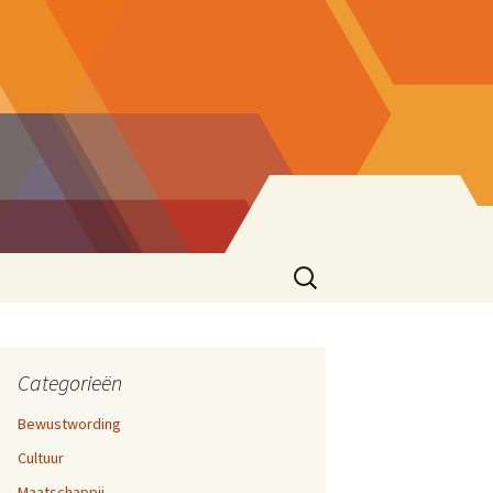
Zoeken
naar:
ke eend
sionering
en 17,
cties
Categorieën
Bewustwording
zen
Cultuur
ater
rijven En Bloggen
en 12,
Maatschappij