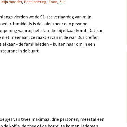
Mijn moeder
,
Pensionering
,
Zoon
,
Zus
13, 14 en 15
Op
nlangs vierden we de 91-ste verjaardag van mijn
A near miss, verhal
10 en 11
Gol
oeder. Inmiddels is dat niet meer een gewone
appening waarbij hele familie bij elkaar komt. Dat kan
A near miss, verhale
Mij
e niet meer aan, ze raakt ervan in de war. Dus treffen
7 en 8
e elkaar – de familieleden – buiten haar om in een
estaurant in de buurt.
A Near Miss, verhal
2, 3 en 4
roepjes van twee maximaal drie personen, meestal een
 de koffie, de thee of de borrel te komen. Iedereen