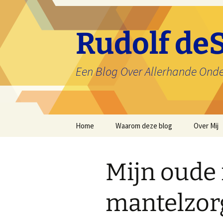
Ga
naar
de
Rudolf deS
inhoud
Een Blog Over Allerhande Ond
Home
Waarom deze blog
Over Mij
Mijn oude
mantelzor