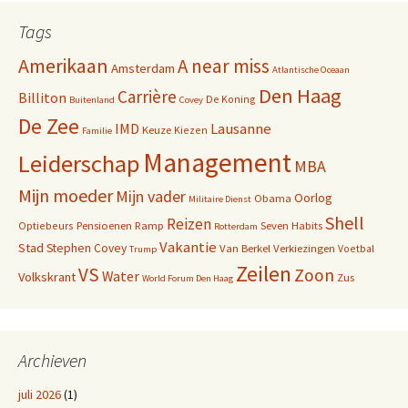
Tags
Amerikaan
A near miss
Amsterdam
Atlantische Oceaan
Den Haag
Carrière
Billiton
De Koning
Buitenland
Covey
De Zee
IMD
Lausanne
Keuze
Kiezen
Familie
Management
Leiderschap
MBA
Mijn moeder
Mijn vader
Oorlog
Obama
Militaire Dienst
Shell
Reizen
Pensioenen
Ramp
Seven Habits
Optiebeurs
Rotterdam
Vakantie
Stad
Stephen Covey
Van Berkel
Verkiezingen
Voetbal
Trump
Zeilen
VS
Zoon
Water
Volkskrant
Zus
World Forum Den Haag
Archieven
juli 2026
(1)