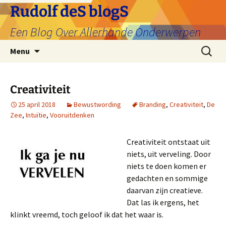
Ga
Rudolf deS blogS
naar
Een Blog Over Allerhande Onderwerpen
de
inhoud
Zoeken
Menu
naar:
Creativiteit
25 april 2018
Bewustwording
Branding
,
Creativiteit
,
De
Zee
,
Intuïtie
,
Vooruitdenken
Creativiteit ontstaat uit
niets, uit verveling. Door
niets te doen komen er
gedachten en sommige
daarvan zijn creatieve.
Dat las ik ergens, het
klinkt vreemd, toch geloof ik dat het waar is.