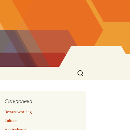
Zoeken
naar:
ke eend
sionering
en 17,
cties
Categorieën
Bewustwording
zen
Cultuur
ater
rijven En Bloggen
en 12,
Maatschappij