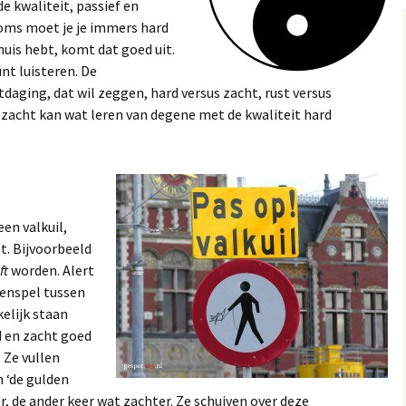
de kwaliteit, passief en
soms moet je je immers hard
 huis hebt, komt dat goed uit.
nt luisteren. De
daging, dat wil zeggen, hard versus zacht, rust versus
 zacht kan wat leren van degene met de kwaliteit hard
en valkuil,
t. Bijvoorbeeld
ft
worden. Alert
menspel tussen
elijk staan
 en zacht goed
 Ze vullen
h ‘de gulden
, de ander keer wat zachter. Ze schuiven over deze