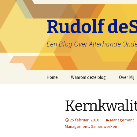
Ga
naar
de
Rudolf deS
inhoud
Een Blog Over Allerhande Ond
Home
Waarom deze blog
Over Mij
Kernkwalit
25 februari 2016
Management
Management
,
Samenwerken