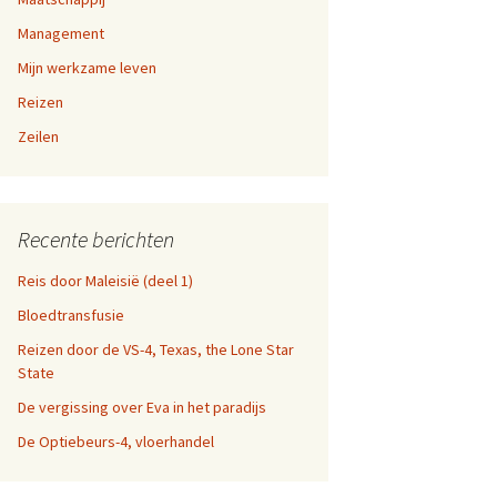
a-dag
Management
en 9,
Mijn werkzame leven
fen
Reizen
n 5, 6,
n websites
Zeilen
en 1,
Recente berichten
Reis door Maleisië (deel 1)
Bloedtransfusie
Reizen door de VS-4, Texas, the Lone Star
State
De vergissing over Eva in het paradijs
De Optiebeurs-4, vloerhandel