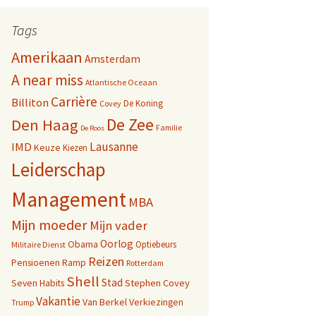
Tags
Amerikaan
Amsterdam
A near miss
Atlantische Oceaan
Carrière
Billiton
De Koning
Covey
De Zee
Den Haag
Familie
De Roos
Lausanne
IMD
Keuze
Kiezen
Leiderschap
Management
MBA
Mijn moeder
Mijn vader
Oorlog
Obama
Optiebeurs
Militaire Dienst
Reizen
Pensioenen
Ramp
Rotterdam
Shell
Stad
Seven Habits
Stephen Covey
Vakantie
Van Berkel
Verkiezingen
Trump