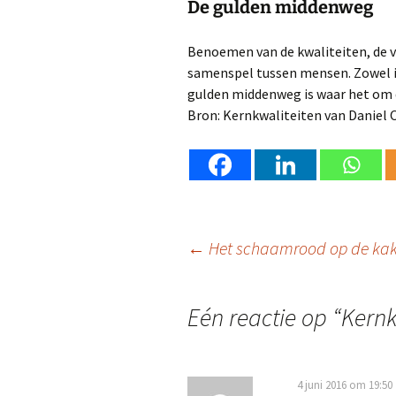
De gulden middenweg
Benoemen van de kwaliteiten, de va
samenspel tussen mensen. Zowel in
gulden middenweg is waar het om 
Bron: Kernkwaliteiten van Daniel
Berichtnavigatie
←
Het schaamrood op de ka
Eén reactie op “
Kernk
4 juni 2016 om 19:50