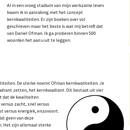
13, 14 en 15
Al in ee
n vroeg stadium van mijn werkzame leven
Op
kwam ik in aanraking met het concept
A near miss, verhal
kernkwaliteiten. Er zijn boeken over vol
10 en 11
Gol
geschreven maar het beste is wat mij betreft dat
van Daniel Ofman. Ik ga proberen binnen 500
A near miss, verhale
Mij
7 en 8
woorden het aan u uit te leggen.
A Near Miss, verhal
2, 3 en 4
aliteiten. De sterke noemt Ofman kernkwaliteiten. Je
adrant zetten, het kernkwadrant. Dit
bestaat uit vier
t dat de kwaliteiten
 versus zacht, snel versus
ust versus energiek, enzovoort.
 dat geen van deze
n. Het zijn allemaal sterke