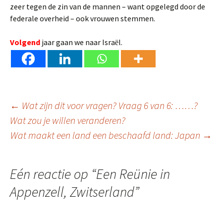
zeer tegen de zin van de mannen – want opgelegd door de
federale overheid – ook vrouwen stemmen.
Volgend
jaar gaan we naar Isra
l.
ë
Berichtnavigatie
←
Wat zijn dit voor vragen? Vraag 6 van 6: ……?
Wat zou je willen veranderen?
Wat maakt een land een beschaafd land: Japan
→
Eén reactie op “
Een Reünie in
Appenzell, Zwitserland
”