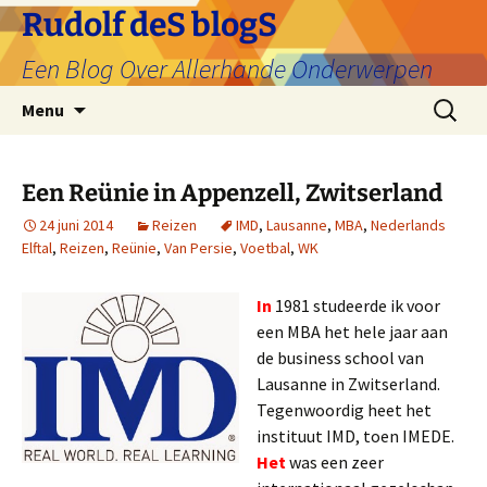
Ga
Rudolf deS blogS
naar
Een Blog Over Allerhande Onderwerpen
de
inhoud
Zoeken
Menu
naar:
Een Reünie in Appenzell, Zwitserland
24 juni 2014
Reizen
IMD
,
Lausanne
,
MBA
,
Nederlands
Elftal
,
Reizen
,
Reünie
,
Van Persie
,
Voetbal
,
WK
In
1981 studeerde ik voor
een MBA het hele jaar aan
de business school van
Lausanne in Zwitserland.
Tegenwoordig heet het
instituut IMD, toen IMEDE.
Het
was een zeer