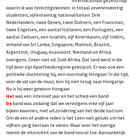
internationaal gezelschap
waarin ik was terechtgekomen: in totaal zevenenveertig
studenten, vijfentwintig nationaliteiten. Drie
Nederlanders, twee Denen, twee Duitsers, een Fransman,
twee Engelsen, een aantal Italianen, een Portugees, een
aantal Zwitsers, een Isra
li
r, vijf Amerikanen, vijf Indi
rs,
ë
ë
ë
iemand van Sri Lanka, Singapore, Maleisi
, Brazili
,
ë
ë
Argentini
, Uruguay, enzovoort. Niemand uit Africa
ë
overigens. Zeker niet uit Zuid-Afrika. Dat land werd in die
tijd door zijn Apartheidsregime geboycot. Er was ook een
politieke vluchteling bij, een voormalig Hongaar. In die tijd,
voor de val van de muur, kon hij niet terug naar Hongarije.
Nu is hij weer gewoon Hongaar.
Het
was een intensief jaar en het schiep een band.
De
band was zodanig dat we vervolgens elke vijf jaar
bijeen kwamen, met uitzondering van het derde lustrum.
Om de een of andere reden is het toen niet gelukt om het
vijftien-jarig bestaan te vieren. Maar voor het overige
neemt de intensiteit van de band vooral toe. Aanvankelijk