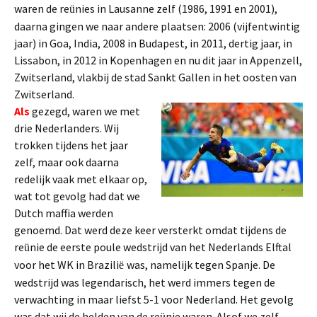
waren de re
nies in Lausanne zelf (1986, 1991 en 2001),
ü
daarna gingen we naar andere plaatsen: 2006 (vijfentwintig
jaar) in Goa, India, 2008 in Budapest, in 2011, dertig jaar, in
Lissabon, in 2012 in Kopenhagen en nu dit jaar in Appenzell,
Zwitserland, vlakbij de stad Sankt Gallen in het oosten van
Zwitserland.
Als
gezegd, waren we met
drie Nederlanders. Wij
trokken tijdens het jaar
zelf, maar ook daarna
redelijk vaak met elkaar op,
wat tot gevolg had dat we
Dutch maffia werden
genoemd. Dat werd deze keer versterkt omdat tijdens de
re
nie de eerste poule wedstrijd van het Nederlands Elftal
ü
voor het WK in Brazili
was, namelijk tegen Spanje. De
ë
wedstrijd was legendarisch, het werd immers tegen de
verwachting in maar liefst 5-1 voor Nederland. Het gevolg
was dat wij de helden van de re
nie waren. Alsof we zelf
ü