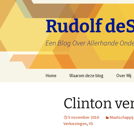
Ga
naar
de
Rudolf deS
inhoud
Een Blog Over Allerhande Ond
Home
Waarom deze blog
Over Mij
Clinton v
5 november 2016
Maatschappij
Verkiezingen
,
VS