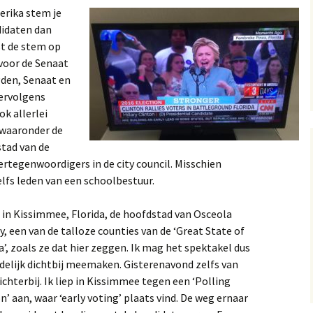
13, 14 en 15
erika stem je
Op
didaten dan
A near miss, verhal
st de stem op
10 en 11
Gol
voor de Senaat
gden, Senaat en
A near miss, verhale
Mij
7 en 8
Vervolgens
k allerlei
A Near Miss, verhal
 waaronder de
2, 3 en 4
stad van de
vertegenwoordigers in de city council. Misschien
elfs leden van een schoolbestuur.
 in Kissimmee, Florida, de hoofdstad van Osceola
, een van de talloze counties van de ‘Great State of
a’, zoals ze dat hier zeggen. Ik mag het spektakel dus
delijk dichtbij meemaken. Gisterenavond zelfs van
ichterbij. Ik liep in Kissimmee tegen een ‘Polling
n’ aan, waar ‘early voting’ plaats vind. De weg ernaar