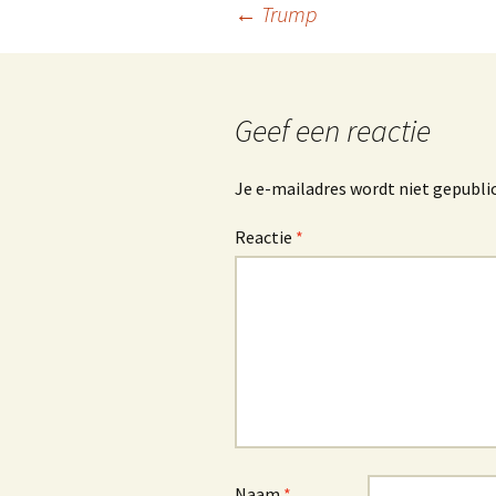
Berichtnavigatie
←
Trump
Geef een reactie
Je e-mailadres wordt niet gepubli
Reactie
*
Naam
*