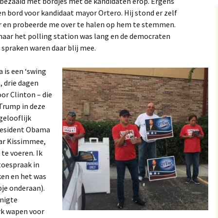
s bezaaid met bordjes met de kandidaten erop. Ergens
n bord voor kandidaat mayor Ortero. Hij stond er zelf
r en probeerde me over te halen op hem te stemmen.
 naar het polling station was lang en de democraten
 spraken waren daar blij mee.
a is een ‘swing
, drie dagen
oor Clinton – die
 Trump in deze
gelooflijk
resident Obama
aar Kissimmee,
te voeren. Ik
toespraak in
ken en het was
je onderaan).
nigte
k wapen voor