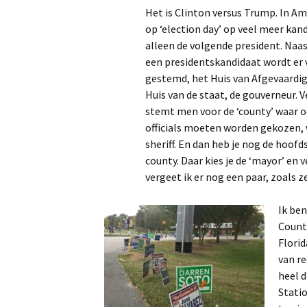
Het is Clinton versus Trump. In Am
op ‘election day’ op veel meer kan
alleen de volgende president. Naa
een presidentskandidaat wordt er 
gestemd, het Huis van Afgevaardi
Huis van de staat, de gouverneur. 
stemt men voor de ‘county’ waar oo
officials moeten worden gekozen,
sheriff. En dan heb je nog de hoofd
county. Daar kies je de ‘mayor’ en 
vergeet ik er nog een paar, zoals z
Ik ben
County
Florid
van re
heel d
Statio