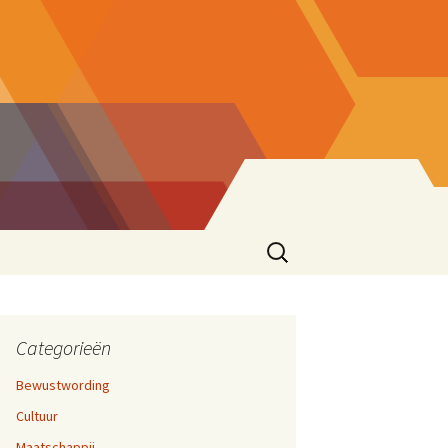
Zoeken
naar:
ke eend
sionering
en 17,
cties
Categorieën
Bewustwording
zen
Cultuur
ater
rijven En Bloggen
en 12,
Maatschappij