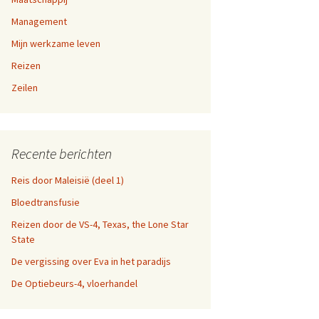
a-dag
Management
en 9,
Mijn werkzame leven
fen
Reizen
n 5, 6,
n websites
Zeilen
en 1,
Recente berichten
Reis door Maleisië (deel 1)
Bloedtransfusie
Reizen door de VS-4, Texas, the Lone Star
State
De vergissing over Eva in het paradijs
De Optiebeurs-4, vloerhandel