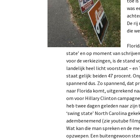
toe i
was ee
achte
De rij
die we
Florid
state’ en op moment van schrijven
voor de verkiezingen, is de stand v
landelijk heel licht voorstaat – en
staat gelijk: beiden 47 procent. On
spannend dus. Zo spannend, dat p
naar Florida komt, uitgerekend n
om voor Hillary Clinton campagne 
heb twee dagen geleden naar zijn 
‘swing state’ North Carolina geke
adembenemend (zie youtube filmp
Wat kan die man spreken en de me
opzwepen. Een buitengewoon ster