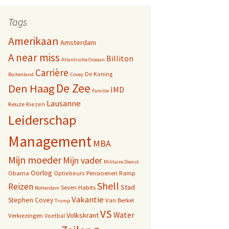
Tags
Amerikaan
Amsterdam
A near miss
Billiton
Atlantische Oceaan
Carrière
De Koning
Buitenland
Covey
De Zee
Den Haag
IMD
Familie
Lausanne
Keuze
Kiezen
Leiderschap
Management
MBA
Mijn moeder
Mijn vader
Militaire Dienst
Oorlog
Obama
Pensioenen
Ramp
Optiebeurs
Shell
Reizen
Stad
Seven Habits
Rotterdam
Vakantie
Stephen Covey
Van Berkel
Trump
VS
Water
Volkskrant
Verkiezingen
Voetbal