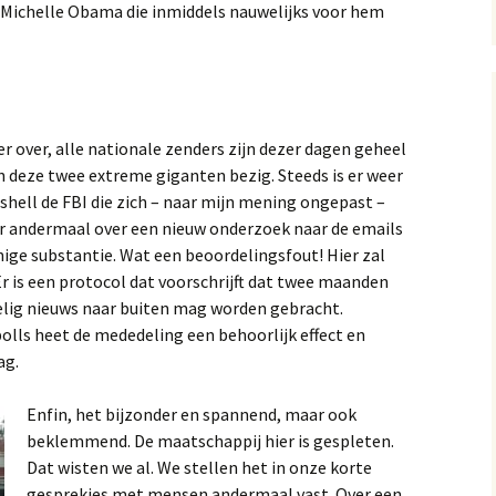
 Michelle Obama die inmiddels nauwelijks voor hem
r over, alle nationale zenders zijn dezer dagen geheel
n deze twee extreme giganten bezig. Steeds is er weer
shell de FBI die zich – naar mijn mening ongepast –
r andermaal over een nieuw onderzoek naar de emails
nige substantie. Wat een beoordelingsfout! Hier zal
r is een protocol dat voorschrijft dat twee maanden
elig nieuws naar buiten mag worden gebracht.
polls heet de mededeling een behoorlijk effect en
ag.
Enfin, het bijzonder en spannend, maar ook
beklemmend. De maatschappij hier is gespleten.
Dat wisten we al. We stellen het in onze korte
gesprekjes met mensen andermaal vast. Over een