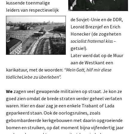
kussende toenmalige
leiders van respectievelijk
de Sovjet-Unie en de DDR,
Leonid Breznjef en Erich
Honecker (de zogeheten
socialist fraternal kiss –
getsie!).
Later werd dat op de Muur
aan de Westkant een
karikatuur, met de woorden:
“Mein Gott, hilf mir diese
tödlicheLiebe zu überleben”.
We
zagen veel gewapende militairen op straat. Je kon ze
goed zien omdat de brede straten verder geheel verlaten
waren. Hier en daar zag je een enkele Trabant of Lada
geparkeerd staan. Ook de oorlogsru
nes, zoals
ï
gebombardeerde kerkgebouwen met daarin opgroeiende
bomen en struiken, op dat moment bijna vijfendertig jaar