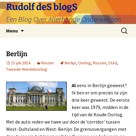
Ga
Rudolf deS blogS
naar
Een Blog Over Allerhande Onderwerpen
de
inhoud
Zoeken
Menu
naar:
Berlijn
15 juli 2014
Reizen
Berlijn
,
Oorlog
,
Russen
,
Stad
,
Tweede Wereldoorlog
Al
eens in Berlijn geweest?
Ik ben er om precies te zijn
drie keer geweest. De eerste
keer was 1979, midden in de
tijd van de Koude Oorlog.
Met de auto reden we twee uur door de ‘corridor’ tussen
West-Duitsland en West-Berlijn. De grensovergangen met