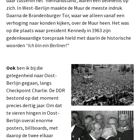
daar tussenin het ‘niemandsland’, waren een belevenis op
zich. In West-Berlijn maakte de Muur de meeste indruk.
Daarna de Brandenburger Tor, waar we alleen vanaf een
verhoging naar konden kijken, over de Muur heen. Het was
op die plaats waar president Kennedy in 1963 zijn
gedenkwaardige toespraak hield met daarin de historische
woorden
“Ich bin ein Berliner!”
Ook
ben ik bij die
gelegenheid naar Oost-
Berlijn gegaan, langs
Checkpoint Charlie. De DDR
bestond op dat moment
precies dertig jaar. Om dat
te vieren hingen in Oost-
Berlijn overal enorme
posters, billboards, met
daarop de twee elkaar