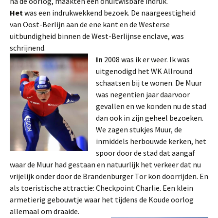
na de oorlog, maakten een onuitwisbare indruk.
Het
was een indrukwekkend bezoek. De naargeestigheid
van Oost-Berlijn aan de ene kant en de Westerse
uitbundigheid binnen de West-Berlijnse enclave, was
schrijnend.
In
2008 was ik er weer. Ik was
uitgenodigd het WK Allround
schaatsen bij te wonen. De Muur
was negentien jaar daarvoor
gevallen en we konden nu de stad
dan ook in zijn geheel bezoeken.
We zagen stukjes Muur, de
inmiddels herbouwde kerken, het
spoor door de stad dat aangaf
waar de Muur had gestaan en natuurlijk het verkeer dat nu
vrijelijk onder door de Brandenburger Tor kon doorrijden. En
als toeristische attractie: Checkpoint Charlie. Een klein
armetierig gebouwtje waar het tijdens de Koude oorlog
allemaal om draaide.