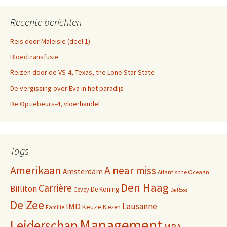
Recente berichten
Reis door Maleisië (deel 1)
Bloedtransfusie
Reizen door de VS-4, Texas, the Lone Star State
De vergissing over Eva in het paradijs
De Optiebeurs-4, vloerhandel
Tags
Amerikaan
A near miss
Amsterdam
Atlantische Oceaan
Den Haag
Carrière
Billiton
De Koning
Covey
De Roos
De Zee
Lausanne
IMD
Keuze
Kiezen
Familie
Management
Leiderschap