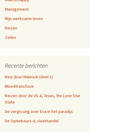
a-dag
Management
en 9,
Mijn werkzame leven
fen
Reizen
n 5, 6,
n websites
Zeilen
en 1,
Recente berichten
Reis door Maleisië (deel 1)
Bloedtransfusie
Reizen door de VS-4, Texas, the Lone Star
State
De vergissing over Eva in het paradijs
De Optiebeurs-4, vloerhandel