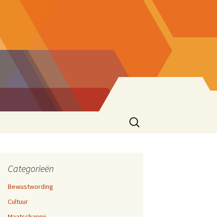
Zoeken
naar:
ke eend
sionering
en 17,
cties
Categorieën
Bewustwording
zen
Cultuur
ater
rijven En Bloggen
en 12,
Maatschappij