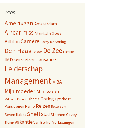
Tags
Amerikaan
Amsterdam
A near miss
Atlantische Oceaan
Carrière
Billiton
De Koning
Covey
De Zee
Den Haag
Familie
De Roos
Lausanne
IMD
Keuze
Kiezen
Leiderschap
Management
MBA
Mijn moeder
Mijn vader
Oorlog
Obama
Optiebeurs
Militaire Dienst
Reizen
Pensioenen
Ramp
Rotterdam
Shell
Stad
Seven Habits
Stephen Covey
Vakantie
Van Berkel
Verkiezingen
Trump