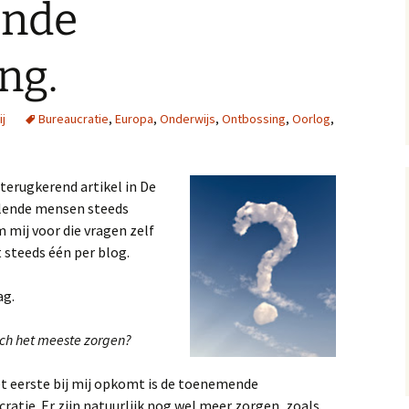
ende
13, 14 en 15
Op
A near miss, verhal
ng.
10 en 11
Gol
A near miss, verhale
Mij
j
Bureaucratie
,
Europa
,
Onderwijs
,
Ontbossing
,
Oorlog
,
7 en 8
A Near Miss, verhal
2, 3 en 4
terugkerend artikel in De
llende mensen steeds
m mij voor die vragen zelf
 steeds één per blog.
ag.
ch het meeste zorgen?
t eerste bij mij opkomt is de toenemende
ratie. Er zijn natuurlijk nog wel meer zorgen, zoals