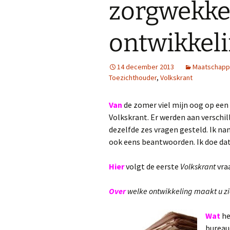
zorgwekk
ontwikkeli
14 december 2013
Maatschappi
Toezichthouder
,
Volkskrant
Van
de zomer viel mijn oog op een 
Volkskrant. Er werden aan verschi
dezelfde zes vragen gesteld. Ik na
ook eens beantwoorden. Ik doe dat
Hier
volgt de eerste
Volkskrant
vra
Over
welke ontwikkeling maakt u zi
Wat
he
bureauc