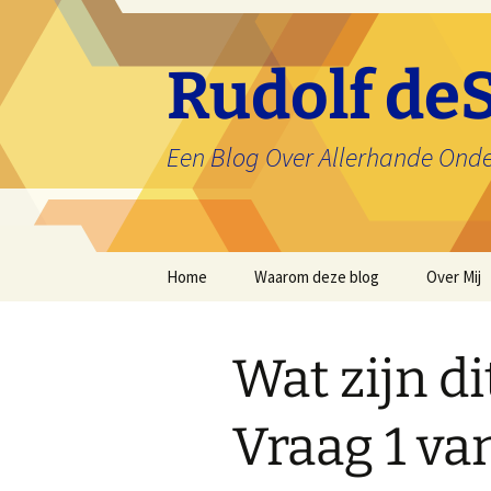
Ga
naar
de
Rudolf deS
inhoud
Een Blog Over Allerhande Ond
Home
Waarom deze blog
Over Mij
Wat zijn d
Vraag 1 van