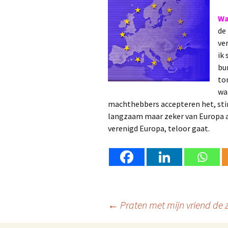
Wa
de
ve
ik
bu
to
wa
machthebbers accepteren het, stimu
langzaam maar zeker van Europa af
verenigd Europa, teloor gaat.
Berichtnavigatie
←
Praten met mijn vriend de 