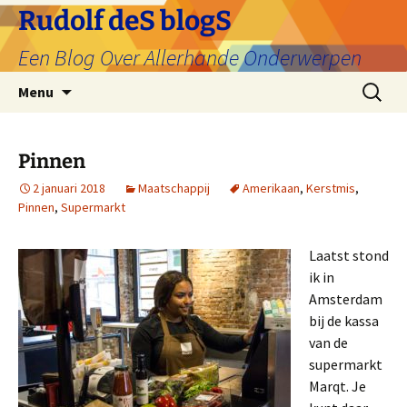
Ga
Rudolf deS blogS
naar
Een Blog Over Allerhande Onderwerpen
de
inhoud
Zoeken
Menu
naar:
Pinnen
2 januari 2018
Maatschappij
Amerikaan
,
Kerstmis
,
Pinnen
,
Supermarkt
Laatst stond
ik in
Amsterdam
bij de kassa
van de
supermarkt
Marqt. Je