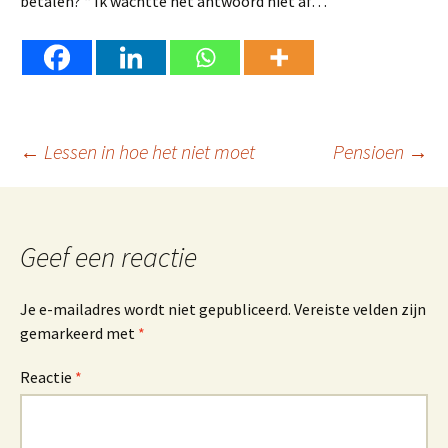
betalen? “ Ik wachtte het antwoord niet af…
Berichtnavigatie
←
Lessen in hoe het niet moet
Pensioen
→
Geef een reactie
Je e-mailadres wordt niet gepubliceerd.
Vereiste velden zijn
gemarkeerd met
*
Reactie
*