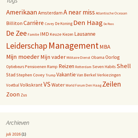
Tags
Amerikaan
A near miss
Amsterdam
Atlantische Oceaan
Den Haag
Carrière
Billiton
De Koning
Covey
De Roos
De Zee
Lausanne
IMD
Keuze
Kiezen
Familie
Management
Leiderschap
MBA
Mijn moeder
Mijn vader
Oorlog
Obama
Militaire Dienst
Shell
Reizen
Pensioenen
Ramp
Seven Habits
Optiebeurs
Rotterdam
Vakantie
Stad
Stephen Covey
Van Berkel
Verkiezingen
Trump
Zeilen
VS
Water
Volkskrant
Voetbal
World Forum Den Haag
Zoon
Zus
Archieven
juli 2026
(1)