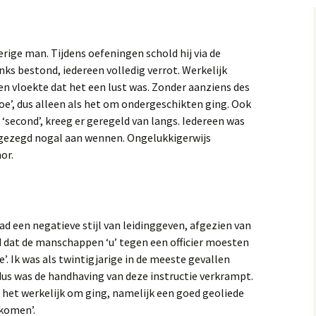
rige man. Tijdens oefeningen schold hij via de
nks bestond, iedereen volledig verrot. Werkelijk
 en vloekte dat het een lust was. Zonder aanziens des
oe’, dus alleen als het om ondergeschikten ging. Ook
‘second’, kreeg er geregeld van langs. Iedereen was
 gezegd nogal aan wennen. Ongelukkigerwijs
or.
ad een negatieve stijl van leidinggeven, afgezien van
d dat de manschappen ‘u’ tegen een officier moesten
. Ik was als twintigjarige in de meeste gevallen
us was de handhaving van deze instructie verkrampt.
r het werkelijk om ging, namelijk een goed geoliede
komen’.