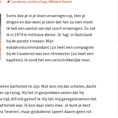
t
Cavalerie
,
Leiderschap
,
Militaire Dienst
13, 14 en 15
Op
Soms doe je in je leven ervaringen op, leer je
A near miss, verhal
10 en 11
Gol
dingen en dan weet je later dat het zo niet moet.
Ik heb een aantal van dat soort ervaringen. Zo zat
A near miss, verhale
Mij
ik in 1974 in militaire dienst. Ik ‘lag’ in Duitsland
7 en 8
bij de parate troepen. Mijn
eskadronscommandant (zo heet een compagnie
A Near Miss, verhal
2, 3 en 4
bij de Cavalerie) was een ritmeester (zo heet een
kapitein). Ik vond het een verschrikkelijke man.
 weten katholiek te zijn. Wat kon mij dat schelen, dacht
r op terug. Hij liet in gesprekken vallen dat hij
 tijd, Alfrink geloof ik. Hij liet mij geregeld weten het
 katholiek was. Ik kon daar niets mee. Je kunt je best
a ‘leveren’, maar godsdienst speelt daarin geen rol.