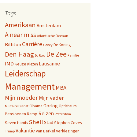
Tags
Amerikaan
Amsterdam
A near miss
Atlantische Oceaan
Carrière
Billiton
De Koning
Covey
De Zee
Den Haag
Familie
De Roos
Lausanne
IMD
Keuze
Kiezen
Leiderschap
Management
MBA
Mijn moeder
Mijn vader
Oorlog
Obama
Optiebeurs
Militaire Dienst
Reizen
Pensioenen
Ramp
Rotterdam
Shell
Stad
Seven Habits
Stephen Covey
Vakantie
Van Berkel
Verkiezingen
Trump