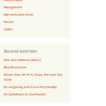
a-dag
Management
en 9,
Mijn werkzame leven
fen
Reizen
n 5, 6,
n websites
Zeilen
en 1,
Recente berichten
Reis door Maleisië (deel 1)
Bloedtransfusie
Reizen door de VS-4, Texas, the Lone Star
State
De vergissing over Eva in het paradijs
De Optiebeurs-4, vloerhandel