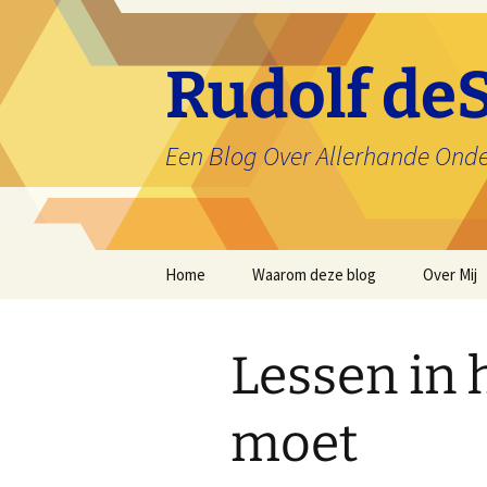
Ga
naar
de
Rudolf deS
inhoud
Een Blog Over Allerhande Ond
Home
Waarom deze blog
Over Mij
Lessen in 
moet