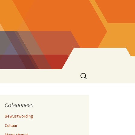
Zoeken
naar:
ke eend
sionering
en 17,
cties
Categorieën
Bewustwording
zen
Cultuur
ater
rijven En Bloggen
en 12,
Maatschappij