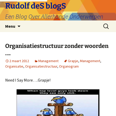
Ga
Rudolf deS blogS
naar
Een Blog Over Allerhande Onderwerpen
de
inhoud
Zoeken
Menu
naar:
Organisatiestructuur zonder woorden
….
2 maart 2012
Management
Grapje
,
Management
,
Organisatie
,
Organisatiestructuur
,
Organogram
Need I Say More….Grapje!