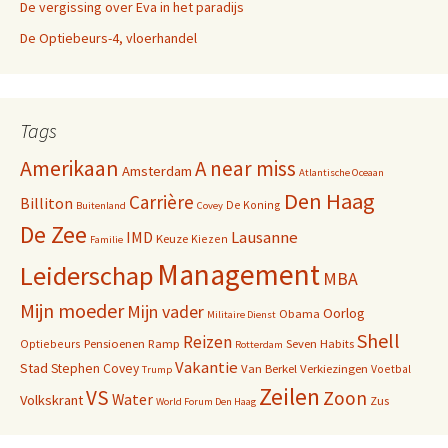
De vergissing over Eva in het paradijs
De Optiebeurs-4, vloerhandel
Tags
Amerikaan
A near miss
Amsterdam
Atlantische Oceaan
Den Haag
Carrière
Billiton
De Koning
Buitenland
Covey
De Zee
IMD
Lausanne
Keuze
Kiezen
Familie
Management
Leiderschap
MBA
Mijn moeder
Mijn vader
Oorlog
Obama
Militaire Dienst
Shell
Reizen
Pensioenen
Ramp
Seven Habits
Optiebeurs
Rotterdam
Vakantie
Stad
Stephen Covey
Van Berkel
Verkiezingen
Voetbal
Trump
Zeilen
VS
Zoon
Water
Volkskrant
Zus
World Forum Den Haag