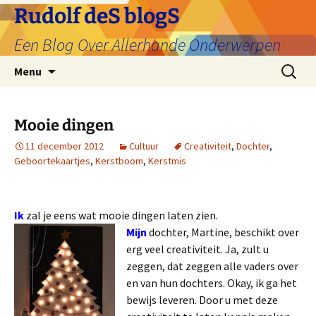
Ga
Rudolf deS blogS
naar
Een Blog Over Allerhande Onderwerpen
de
inhoud
Zoeken
Menu
naar:
Mooie dingen
11 december 2012
Cultuur
Creativiteit
,
Dochter
,
Geboortekaartjes
,
Kerstboom
,
Kerstmis
Ik
zal je eens wat mooie dingen laten zien.
Mijn
dochter, Martine, beschikt over
erg veel creativiteit. Ja, zult u
zeggen, dat zeggen alle vaders over
en van hun dochters. Okay, ik ga het
bewijs leveren. Door u met deze