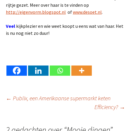
rijtje gezet. Meer over haar is te vinden op
http://eigenvorm.blogspot.nl
of
www.desoet.nl
.
Veel
kijkplezier en wie weet koopt u eens wat van haar. Het
is nu nog niet zo duur!
Berichtnavigatie
←
Publix, een Amerikaanse supermarkt keten
Efficiency?
→
2 gedachten over “
Mooie dingen
”