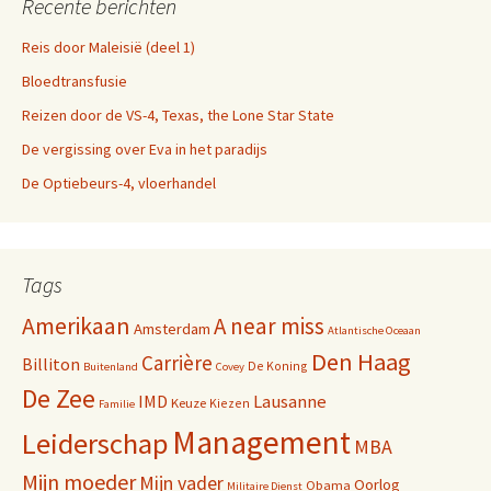
Recente berichten
Reis door Maleisië (deel 1)
Bloedtransfusie
Reizen door de VS-4, Texas, the Lone Star State
De vergissing over Eva in het paradijs
De Optiebeurs-4, vloerhandel
Tags
Amerikaan
A near miss
Amsterdam
Atlantische Oceaan
Den Haag
Carrière
Billiton
De Koning
Buitenland
Covey
De Zee
IMD
Lausanne
Keuze
Kiezen
Familie
Management
Leiderschap
MBA
Mijn moeder
Mijn vader
Oorlog
Obama
Militaire Dienst