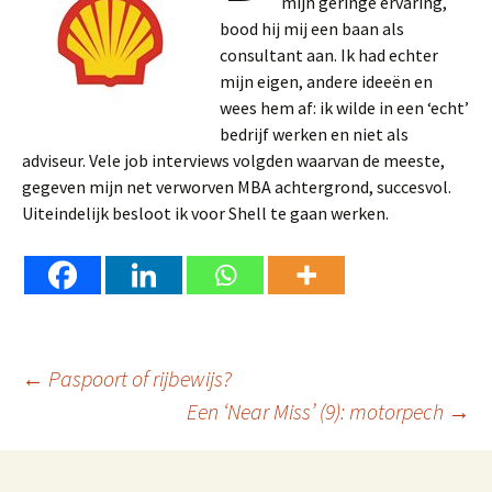
mijn geringe ervaring,
bood hij mij een baan als
consultant aan. Ik had echter
mijn eigen, andere ideeën en
wees hem af: ik wilde in een ‘echt’
bedrijf werken en niet als
adviseur. Vele job interviews volgden waarvan de meeste,
gegeven mijn net verworven MBA achtergrond, succesvol.
Uiteindelijk besloot ik voor Shell te gaan werken.
Berichtnavigatie
←
Paspoort of rijbewijs?
Een ‘Near Miss’ (9): motorpech
→