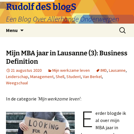
Ga
Rudolf deS blogS
naar
Een Blog Over Allerhande Onderwerpen
de
inhoud
Zoeken
Menu
naar:
Mijn MBA jaar in Lausanne (3): Business
Definition
21 augustus 2020
Mijn werkzame leven
IMD
,
Lausanne
,
Leiderschap
,
Management
,
Shell
,
Student
,
Van Berkel
,
Weegschaal
In de categorie
’Mijn werkzame leven’
:
E
erder blogde ik
al over mijn
MBA jaar in