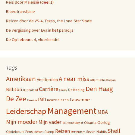
Reis door Maleisië (deel 1)
Bloedtransfusie
Reizen door de VS-4, Texas, the Lone Star State
De vergissing over Eva in het paradijs
De Optiebeurs-4, vloerhandel
Tags
Amerikaan
A near miss
Amsterdam
Atlantische Oceaan
Den Haag
Carrière
Billiton
De Koning
Buitenland
Covey
De Zee
IMD
Lausanne
Keuze
Kiezen
Familie
Management
Leiderschap
MBA
Mijn moeder
Mijn vader
Oorlog
Obama
Militaire Dienst
Shell
Reizen
Pensioenen
Ramp
Seven Habits
Optiebeurs
Rotterdam