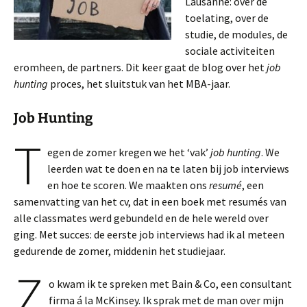
Lausanne: over de
toelating, over de
studie, de modules, de
sociale activiteiten
eromheen, de partners. Dit keer gaat de blog over het
job
hunting
proces, het sluitstuk van het MBA-jaar.
Job Hunting
T
egen de zomer kregen we het ‘vak’
job hunting
. We
leerden wat te doen en na te laten bij job interviews
en hoe te scoren. We maakten ons
resumé
, een
samenvatting van het cv, dat in een boek met resumés van
alle classmates werd gebundeld en de hele wereld over
ging. Met succes: de eerste job interviews had ik al meteen
gedurende de zomer, middenin het studiejaar.
Z
o kwam ik te spreken met Bain & Co, een consultant
firma á la McKinsey. Ik sprak met de man over mijn