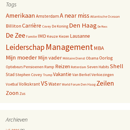
Tags
Amerikaan
A near miss
Amsterdam
Atlantische Oceaan
Den Haag
Carrière
Billiton
De Koning
Covey
De Roos
De Zee
Lausanne
IMD
Keuze
Kiezen
Familie
Management
Leiderschap
MBA
Mijn moeder
Mijn vader
Oorlog
Obama
Militaire Dienst
Shell
Reizen
Pensioenen
Ramp
Seven Habits
Optiebeurs
Rotterdam
Vakantie
Stad
Stephen Covey
Van Berkel
Verkiezingen
Trump
Zeilen
VS
Water
Volkskrant
Voetbal
World Forum Den Haag
Zoon
Zus
Archieven