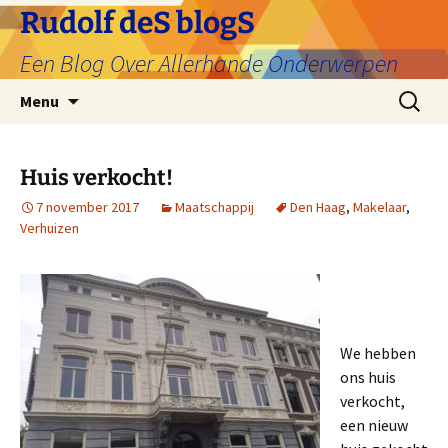
Ga
Rudolf deS blogS
naar
Een Blog Over Allerhande Onderwerpen
de
inhoud
Zoeken
Menu
naar:
Huis verkocht!
7 november 2017
Maatschappij
Den Haag
,
Makelaar
,
Verhuizen
We hebben
ons huis
verkocht,
een nieuw