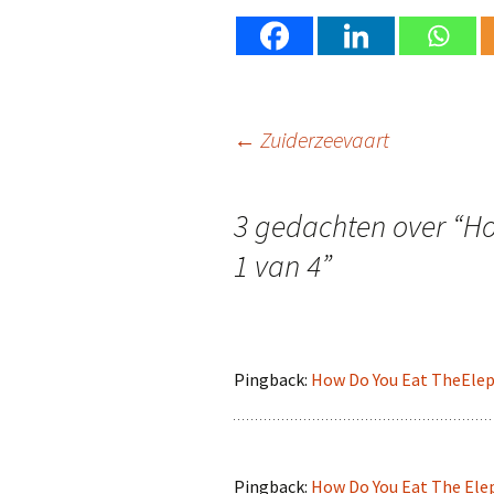
Berichtnavigatie
←
Zuiderzeevaart
3 gedachten over “
Ho
1 van 4
”
Pingback:
How Do You Eat TheElepha
Pingback:
How Do You Eat The Eleph