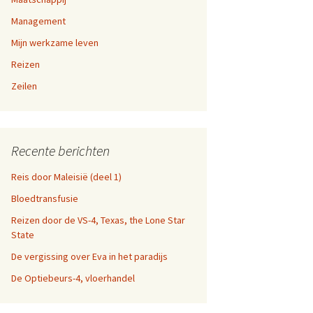
a-dag
Management
en 9,
Mijn werkzame leven
fen
Reizen
n 5, 6,
n websites
Zeilen
en 1,
Recente berichten
Reis door Maleisië (deel 1)
Bloedtransfusie
Reizen door de VS-4, Texas, the Lone Star
State
De vergissing over Eva in het paradijs
De Optiebeurs-4, vloerhandel