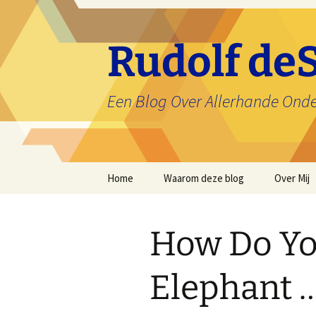
Ga
naar
de
Rudolf deS
inhoud
Een Blog Over Allerhande Ond
Home
Waarom deze blog
Over Mij
How Do Yo
Elephant ….