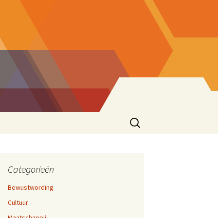
Zoeken
naar:
ke eend
sionering
en 17,
cties
Categorieën
Bewustwording
zen
Cultuur
ater
rijven En Bloggen
en 12,
Maatschappij