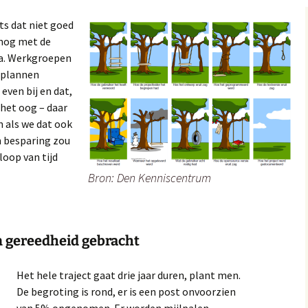
s dat niet goed
 nog met de
ma. Werkgroepen
e plannen
even bij en dat,
 het oog – daar
n als we dat ook
 besparing zou
loop van tijd
Bron: Den Kenniscentrum
n gereedheid gebracht
Het hele traject gaat drie jaar duren, plant men.
De begroting is rond, er is een post onvoorzien