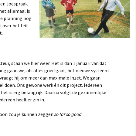
 Een toespraak
het allemaal is
 de planning nog
 over het feit
t.
cteur, staan we hier weer. Het is dan 1 januari van dat
ang gaan we, als alles goed gaat, het nieuwe systeem
s vraagt hij om meer dan maximale inzet. We gaan
el doen. Ons gewone werk én dit project. Iedereen
 het is erg belangrijk. Daarna volgt de gezamenlijke
edereen heeft er zin in.
toon zou je kunnen zeggen
so far so good
.