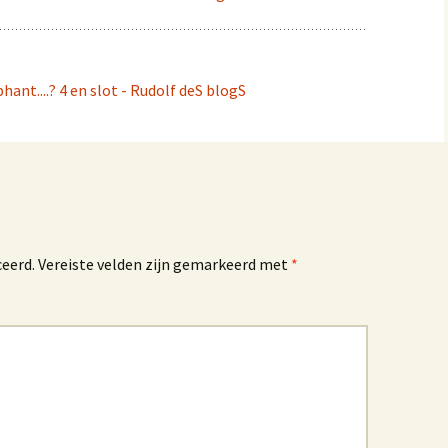
ant....? 4 en slot - Rudolf deS blogS
ceerd.
Vereiste velden zijn gemarkeerd met
*