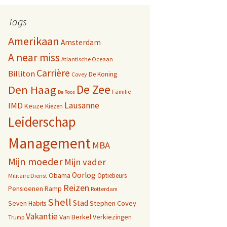
Tags
Amerikaan
Amsterdam
A near miss
Atlantische Oceaan
Carrière
Billiton
De Koning
Covey
De Zee
Den Haag
Familie
De Roos
Lausanne
IMD
Keuze
Kiezen
Leiderschap
Management
MBA
Mijn moeder
Mijn vader
Oorlog
Obama
Optiebeurs
Militaire Dienst
Reizen
Pensioenen
Ramp
Rotterdam
Shell
Stad
Seven Habits
Stephen Covey
Vakantie
Van Berkel
Verkiezingen
Trump