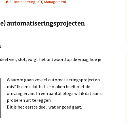
Automatisering
,
ICT
,
Management
13, 14 en 15
Op
A near miss, verhal
10 en 11
Gol
te) automatiseringsprojecten
A near miss, verhale
Mij
7 en 8
n
A Near Miss, verhal
2, 3 en 4
deel vier, slot, volgt het antwoord op de vraag hoe je
Waarom gaan zoveel automatiseringsprojecten
mis? Ik denk dat het te maken heeft met de
omvang ervan. In een aantal blogs wil ik dat aan u
proberen uit te leggen.
Dit is het eerste deel: wat er goed gaat.