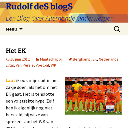
Ga
Rudolf deS blogS
naar
Een Blog Over Allerhande Onderwerpen
de
inhoud
Zoeken
Menu
naar:
Het EK
10 juni 2012
Maatschappij
Bergkamp
,
EK
,
Nederlands
Elftal
,
Van Persie
,
Voetbal
,
WK
Laat
ik ook mijn duit in het
zakje doen, als het om het
EK gaat. Het is tenslotte
een volstrekte hype. Zelf
ben ik eigenlijk nog niet
hersteld, bij wijze van
spreken, van het WK van