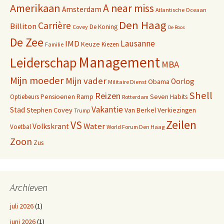
Amerikaan
A near miss
Amsterdam
Atlantische Oceaan
Den Haag
Carrière
Billiton
De Koning
Covey
De Roos
De Zee
Lausanne
IMD
Keuze
Kiezen
Familie
Management
Leiderschap
MBA
Mijn moeder
Mijn vader
Oorlog
Obama
Militaire Dienst
Shell
Reizen
Pensioenen
Ramp
Seven Habits
Optiebeurs
Rotterdam
Vakantie
Stad
Stephen Covey
Van Berkel
Verkiezingen
Trump
Zeilen
VS
Water
Volkskrant
Voetbal
World Forum Den Haag
Zoon
Zus
Archieven
juli 2026
(1)
juni 2026
(1)