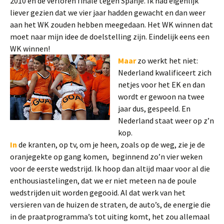
2010 en de verloren finale tegen Spanje. Ik had eigenlijk
liever gezien dat we vier jaar hadden gewacht en dan weer
aan het WK zouden hebben meegedaan. Het WK winnen dat
moet naar mijn idee de doelstelling zijn. Eindelijk eens een
WK winnen!
Maar
zo werkt het niet:
Nederland kwalificeert zich
netjes voor het EK en dan
wordt er gewoon na twee
jaar dus, gespeeld. En
Nederland staat weer op z’n
kop.
In
de kranten, op tv, om je heen, zoals op de weg, zie je de
oranjegekte op gang komen, beginnend zo’n vier weken
voor de eerste wedstrijd. Ik hoop dan altijd maar voor al die
enthousiastelingen, dat we er niet meteen na de poule
wedstrijden uit worden gegooid. Al dat werk van het
versieren van de huizen de straten, de auto’s, de energie die
in de praatprogramma’s tot uiting komt, het zou allemaal