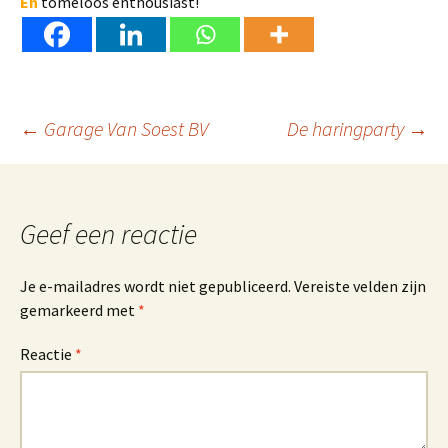
En
tomeloos enthousiast!
Berichtnavigatie
←
Garage Van Soest BV
De haringparty
→
Geef een reactie
Je e-mailadres wordt niet gepubliceerd.
Vereiste velden zijn
gemarkeerd met
*
Reactie
*