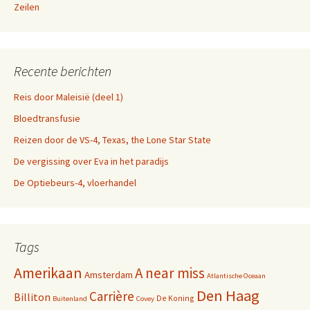
Zeilen
Recente berichten
Reis door Maleisië (deel 1)
Bloedtransfusie
Reizen door de VS-4, Texas, the Lone Star State
De vergissing over Eva in het paradijs
De Optiebeurs-4, vloerhandel
Tags
Amerikaan
A near miss
Amsterdam
Atlantische Oceaan
Den Haag
Carrière
Billiton
De Koning
Buitenland
Covey