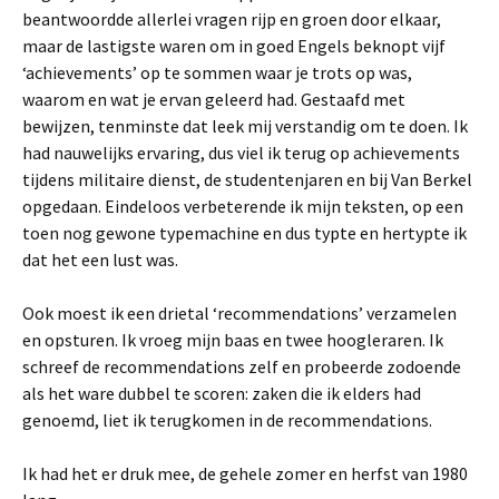
beantwoordde allerlei vragen rijp en groen door elkaar,
maar de lastigste waren om in goed Engels beknopt vijf
‘achievements’ op te sommen waar je trots op was,
waarom en wat je ervan geleerd had. Gestaafd met
bewijzen, tenminste dat leek mij verstandig om te doen. Ik
had nauwelijks ervaring, dus viel ik terug op achievements
tijdens militaire dienst, de studentenjaren en bij Van Berkel
opgedaan. Eindeloos verbeterende ik mijn teksten, op een
toen nog gewone typemachine en dus typte en hertypte ik
dat het een lust was.
Ook moest ik een drietal ‘recommendations’ verzamelen
en opsturen. Ik vroeg mijn baas en twee hoogleraren. Ik
schreef de recommendations zelf en probeerde zodoende
als het ware dubbel te scoren: zaken die ik elders had
genoemd, liet ik terugkomen in de recommendations.
Ik had het er druk mee, de gehele zomer en herfst van 1980