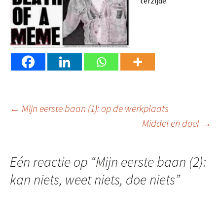
terzijde.
Berichtnavigatie
←
Mijn eerste baan (1): op de werkplaats
Middel en doel
→
Eén reactie op “
Mijn eerste baan (2):
kan niets, weet niets, doe niets
”