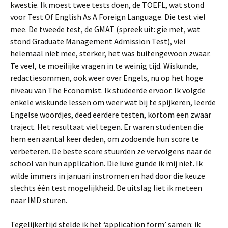
kwestie. Ik moest twee tests doen, de TOEFL, wat stond
voor Test Of English As A Foreign Language. Die test viel
mee. De tweede test, de GMAT (spreek uit: gie met, wat
stond Graduate Management Admission Test), viel
helemaal niet mee, sterker, het was buitengewoon zwaar.
Te veel, te moeilijke vragen in te weinig tijd. Wiskunde,
redactiesommen, ook weer over Engels, nu op het hoge
niveau van The Economist. Ik studeerde ervoor. Ik volgde
enkele wiskunde lessen om weer wat bij te spijkeren, leerde
Engelse woordjes, deed eerdere testen, kortom een zwaar
traject. Het resultaat viel tegen. Er waren studenten die
hem een aantal keer deden, om zodoende hun score te
verbeteren. De beste score stuurden ze vervolgens naar de
school van hun application. Die luxe gunde ik mij niet. Ik
wilde immers in januari instromen en had door die keuze
slechts één test mogelijkheid. De uitslag liet ik meteen
naar IMD sturen.
Tegelijkertijd stelde ik het ‘application form’ samen: ik