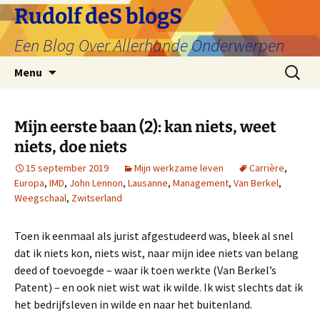
Ga
Rudolf deS blogS
naar
Een Blog Over Allerhande Onderwerpen
de
inhoud
Zoeken
Menu
naar:
Mijn eerste baan (2): kan niets, weet
niets, doe niets
15 september 2019
Mijn werkzame leven
Carrière
,
Europa
,
IMD
,
John Lennon
,
Lausanne
,
Management
,
Van Berkel
,
Weegschaal
,
Zwitserland
Toen ik eenmaal als jurist afgestudeerd was, bleek al snel
dat ik niets kon, niets wist, naar mijn idee niets van belang
deed of toevoegde – waar ik toen werkte (Van Berkel’s
Patent) – en ook niet wist wat ik wilde. Ik wist slechts dat ik
het bedrijfsleven in wilde en naar het buitenland.