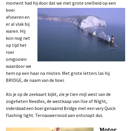
moment had hij door da
t we met grote snelheid op een
boei
afvoeren en
er al vlak bij
waren. Hij
kon nog net
op tijd het
roer
omgooien
waardoor we
hem op een haar na misten. Met grote letters las hij
BRIDGE, de naam van de boei.
Als je op de zeekaart kijkt, zie je tien mijl west van de
zogeheten Needles, de westkaap van Ilse of Wight,
inderdaad een boei genaamd Bridge met een very Quick
flashing light. Ternauwernood aan ontsnapt dus.
Motor