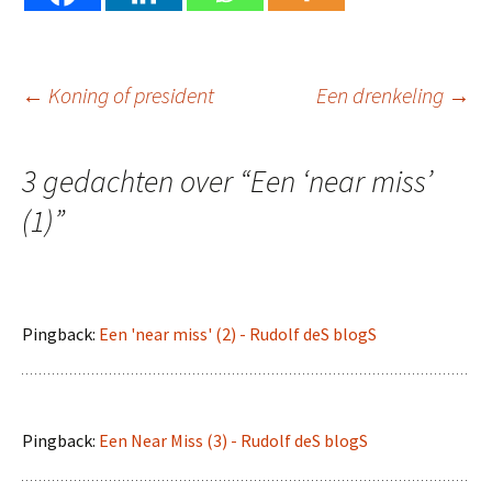
Berichtnavigatie
←
Koning of president
Een drenkeling
→
3 gedachten over “
Een ‘near miss’
(1)
”
Pingback:
Een 'near miss' (2) - Rudolf deS blogS
Pingback:
Een Near Miss (3) - Rudolf deS blogS