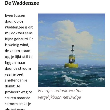
De Waddenzee
Even tussen
door, op de
Waddenzee is dit
mij ook wel eens
bijna gebeurd. Er
is weinig wind,
de zeilen staan
op, je lijkt stil te
liggen maar
door de stroom
vaar je veel
sneller dan je
denkt. Je
Een zgn cardnale westton
probeert weg te
vergelijkbaar met Bridge
sturen maar de
stroom trekt je
als het ware