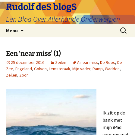
Ga
Rudolf deS blogS
naar
Een Blog Over Allerhande Onderwerpen
de
inhoud
Zoeken
Menu
naar:
Een ‘near miss’ (1)
25 december 2016
Zeilen
A near miss
,
De Roos
,
De
Zee
,
Engeland
,
Golven
,
Lemsteraak
,
Mijn vader
,
Ramp
,
Wadden
,
Zeilen
,
Zoon
Ik zit op de
bank met
mijn iPad
voor me met