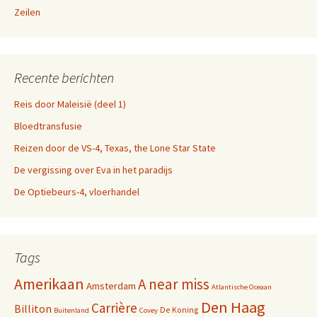
Zeilen
Recente berichten
Reis door Maleisië (deel 1)
Bloedtransfusie
Reizen door de VS-4, Texas, the Lone Star State
De vergissing over Eva in het paradijs
De Optiebeurs-4, vloerhandel
Tags
Amerikaan
A near miss
Amsterdam
Atlantische Oceaan
Den Haag
Carrière
Billiton
De Koning
Buitenland
Covey