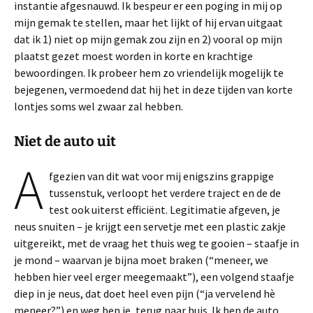
instantie afgesnauwd. Ik bespeur er een poging in mij op
mijn gemak te stellen, maar het lijkt of hij ervan uitgaat
dat ik 1) niet op mijn gemak zou zijn en 2) vooral op mijn
plaatst gezet moest worden in korte en krachtige
bewoordingen. Ik probeer hem zo vriendelijk mogelijk te
bejegenen, vermoedend dat hij het in deze tijden van korte
lontjes soms wel zwaar zal hebben.
Niet de auto uit
A
fgezien van dit wat voor mij enigszins grappige
tussenstuk, verloopt het verdere traject en de de
test ook uiterst efficiënt. Legitimatie afgeven, je
neus snuiten – je krijgt een servetje met een plastic zakje
uitgereikt, met de vraag het thuis weg te gooien – staafje in
je mond – waarvan je bijna moet braken (“meneer, we
hebben hier veel erger meegemaakt”), een volgend staafje
diep in je neus, dat doet heel even pijn (“ja vervelend hè
meneer?”) en weg ben je, terug naar huis. Ik ben de auto