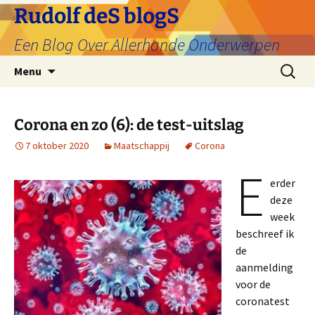
Ga
Rudolf deS blogS
naar
Een Blog Over Allerhande Onderwerpen
de
inhoud
Zoeken
Menu
naar:
Corona en zo (6): de test-uitslag
7 oktober 2020
Maatschappij
Corona
E
erder
deze
week
beschreef ik
de
aanmelding
voor de
coronatest