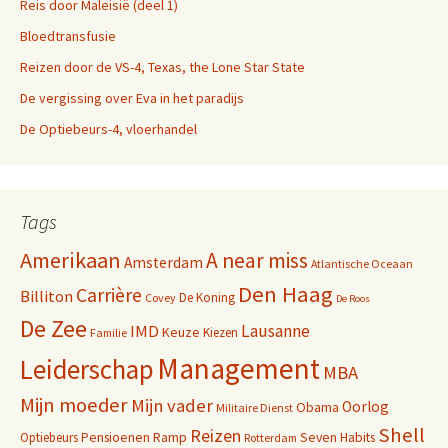
Reis door Maleisië (deel 1)
Bloedtransfusie
Reizen door de VS-4, Texas, the Lone Star State
De vergissing over Eva in het paradijs
De Optiebeurs-4, vloerhandel
Tags
Amerikaan
A near miss
Amsterdam
Atlantische Oceaan
Den Haag
Carrière
Billiton
De Koning
Covey
De Roos
De Zee
Lausanne
IMD
Keuze
Kiezen
Familie
Management
Leiderschap
MBA
Mijn moeder
Mijn vader
Oorlog
Obama
Militaire Dienst
Shell
Reizen
Pensioenen
Ramp
Seven Habits
Optiebeurs
Rotterdam