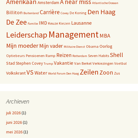
Amerikaan
A near miss
Amsterdam
Atlantische Oceaan
Den Haag
Carrière
Billiton
De Koning
Buitenland
Covey
De Zee
IMD
Lausanne
Keuze
Kiezen
Familie
Management
Leiderschap
MBA
Mijn moeder
Mijn vader
Oorlog
Obama
Militaire Dienst
Shell
Reizen
Pensioenen
Ramp
Seven Habits
Optiebeurs
Rotterdam
Vakantie
Stad
Stephen Covey
Van Berkel
Verkiezingen
Voetbal
Trump
Zeilen
VS
Zoon
Water
Volkskrant
Zus
World Forum Den Haag
Archieven
juli 2026
(1)
juni 2026
(1)
mei 2026
(1)