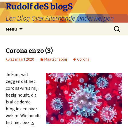
Ga
Rudolf deS blogS
naar
Een Blog Over Allerhande Onderwerpen
de
inhoud
Zoeken
Menu
naar:
Corona en zo (3)
31 maart 2020
Maatschappij
Corona
Je kunt wel
zeggen dat het
corona-virus mij
bezig houdt, dit
is al de derde
blog in een paar
weken! Wie houdt
het niet bezig,