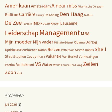
Amerikaan
A near miss
Amsterdam
Atlantische Oceaan
Den Haag
Carrière
Billiton
De Koning
Covey
De Roos
De Zee
Lausanne
IMD
Keuze
Kiezen
Familie
Management
Leiderschap
MBA
Mijn moeder
Mijn vader
Oorlog
Obama
Militaire Dienst
Shell
Reizen
Pensioenen
Ramp
Seven Habits
Optiebeurs
Rotterdam
Vakantie
Stad
Stephen Covey
Van Berkel
Verkiezingen
Trump
Zeilen
VS
Water
Volkskrant
Voetbal
World Forum Den Haag
Zoon
Zus
Archieven
juli 2026
(1)