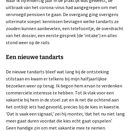
waar ik vijfendertig jaar in de praktijk was geweest, de
uitbraak van het corona-virus had aangegrepen om met
vervroegd pensioen te gaan. De overgang ging overigens
uitermate soepel: kennissen bevragen welke tandarts ze
zouden kunnen aanbevelen, een telefoontje, de overdracht
van het dossier, een eerste gesprek (de ‘intake’) en alles
stond weer op de rails.
Een nieuwe tandarts
De nieuwe tandarts bleef wat lang bij de ontsteking
stilstaan en kwam er telkens bij mijn halfjaarlijkse
bezoeken weer op terug. Ik begon hem ervan te verdenken
commerciële interesse te hebben. Tot ik vlak voor een
vakantie bij hem in de stoel zat en ik net die ochtend aan
het ontbijt iets had gevoeld, precies bij de kies in kwestie.
‘Dat is vaak een signaal,’ zei hij monter, ‘dat het nu niet lang
meer gaat duren voordat die kies echt gaat opspelen’.
Geen handige zin om met vakantie mee te nemen.