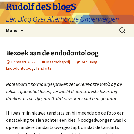
Ga
Rudolf deS blogS
naar
Een Blog Over Allerhande Onderwerpen
de
inhoud
Zoeken
Menu
naar:
Bezoek aan de endodontoloog
17 maart 2022
Maatschappij
Den Haag
,
Endodontoloog
,
Tandarts
Note vooraf: normaalgesproken zet ik relevante foto’s bij de
tekst. Tijdens het lezen, verwacht ik dat u, beste lezer, mij
dankbaar zult zijn, dat ik dat deze keer niet heb gedaan!
Hij was mijn nieuwe tandarts en hij meende op de foto een
ontsteking te zien achter een kies. Noodgedwongen was ik
op een andere tandarts overgestapt omdat de tandarts