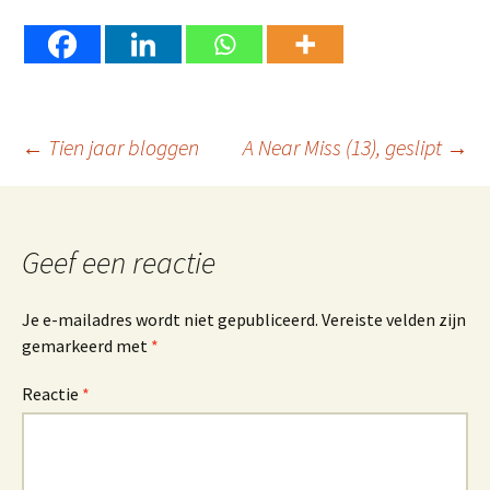
Berichtnavigatie
←
Tien jaar bloggen
A Near Miss (13), geslipt
→
Geef een reactie
Je e-mailadres wordt niet gepubliceerd.
Vereiste velden zijn
gemarkeerd met
*
Reactie
*