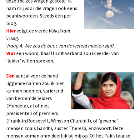
dezelfde zes vragen gesteld. Ik
nam mij voor die vragen ook eens
beantwoorden. Steeds één per
blog.
Hier
volgt de vierde
Volkskrant
vraag.
Vraag 4:
Wie zou de baas van de wereld moeten zijn?
Wat
een woord, baas! In dit verband zou ik eerder van
‘leider’ willen spreken.
Een
aantal voor de hand
liggende namen zou ik hier
kunnen noemen, variërend
van beroemde leiders
(Mandela), al of niet
presidenten of premiers
(Franklin Roosevelt, Winston Churchill), of ‘gewone’
mensen zoals Gandhi, zuster Theresa, enzovoort. Deze
mensen komen onmiddellijk bij mij op. Of het Pakistaanse