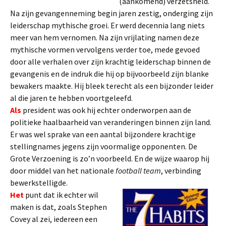
(aankomend) verzetsheld.
Na zijn gevangenneming begin jaren zestig, onderging zijn
leiderschap mythische groei. Er werd decennia lang niets
meer van hem vernomen. Na zijn vrijlating namen deze
mythische vormen vervolgens verder toe, mede gevoed
door alle verhalen over zijn krachtig leiderschap binnen de
gevangenis en de indruk die hij op bijvoorbeeld zijn blanke
bewakers maakte. Hij bleek terecht als een bijzonder leider
al die jaren te hebben voortgeleefd.
Als
president was ook hij echter onderworpen aan de
politieke haalbaarheid van veranderingen binnen zijn land.
Er was wel sprake van een aantal bijzondere krachtige
stellingnames jegens zijn voormalige opponenten. De
Grote Verzoening is zo’n voorbeeld. En de wijze waarop hij
door middel van het nationale
football
team
, verbinding
bewerkstelligde.
Het
punt dat ik echter wil
maken is dat, zoals Stephen
Covey al zei, iedereen een