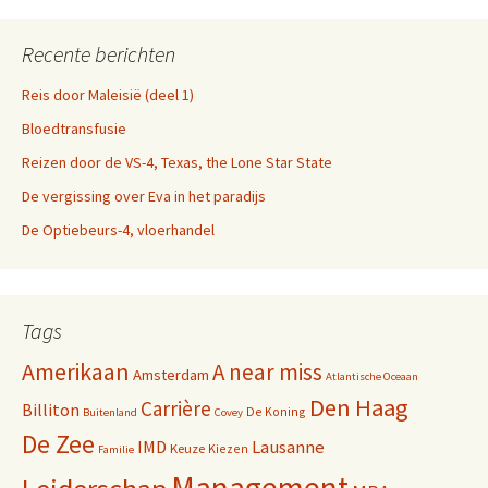
Recente berichten
Reis door Maleisië (deel 1)
Bloedtransfusie
Reizen door de VS-4, Texas, the Lone Star State
De vergissing over Eva in het paradijs
De Optiebeurs-4, vloerhandel
Tags
Amerikaan
A near miss
Amsterdam
Atlantische Oceaan
Den Haag
Carrière
Billiton
De Koning
Buitenland
Covey
De Zee
IMD
Lausanne
Keuze
Kiezen
Familie
Management