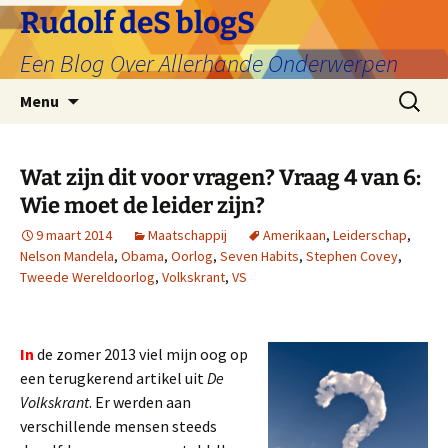
Ga
Rudolf deS blogS
naar
Een Blog Over Allerhande Onderwerpen
de
inhoud
Zoeken
Menu
naar:
Wat zijn dit voor vragen? Vraag 4 van 6:
Wie moet de leider zijn?
9 maart 2014
Maatschappij
Amerikaan
,
Leiderschap
,
Nelson Mandela
,
Obama
,
Oorlog
,
Seven Habits
,
Stephen Covey
,
Tweede Wereldoorlog
,
Volkskrant
,
VS
In
de zomer 2013 viel mijn oog op
een terugkerend artikel uit
De
Volkskrant
. Er werden aan
verschillende mensen steeds