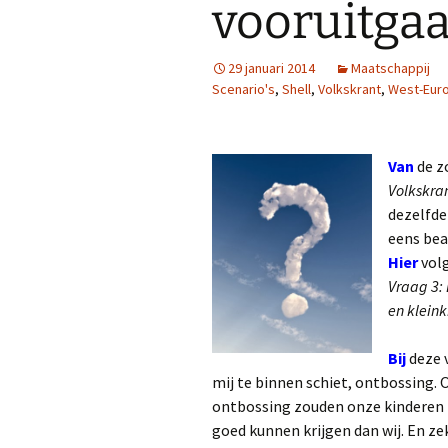
vooruitga
29 januari 2014
Maatschappij
Scenario's
,
Shell
,
Volkskrant
,
West-Eur
Van
de z
Volkskra
dezelfde
eens bea
Hier
volg
Vraag 3: 
en klein
Bij
deze v
mij te binnen schiet, ontbossing.
ontbossing zouden onze kinderen 
goed kunnen krijgen dan wij. En ze