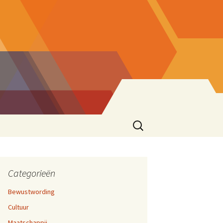
Zoeken
naar:
ke eend
sionering
en 17,
cties
Categorieën
Bewustwording
zen
Cultuur
ater
rijven En Bloggen
en 12,
Maatschappij