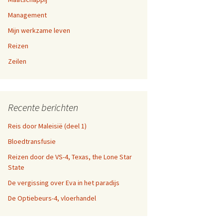
a-dag
Management
en 9,
Mijn werkzame leven
fen
Reizen
n 5, 6,
n websites
Zeilen
en 1,
Recente berichten
Reis door Maleisië (deel 1)
Bloedtransfusie
Reizen door de VS-4, Texas, the Lone Star
State
De vergissing over Eva in het paradijs
De Optiebeurs-4, vloerhandel