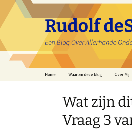
Ga
naar
de
Rudolf deS
inhoud
Een Blog Over Allerhande Ond
Home
Waarom deze blog
Over Mij
Wat zijn d
Vraag 3 van