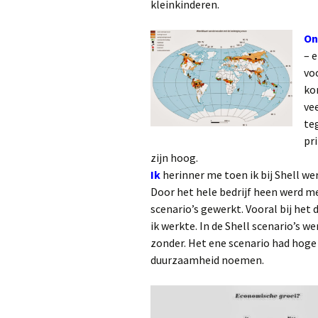
kleinkinderen.
On
– e
vo
ko
ve
te
pr
zijn hoog.
Ik
herinner me toen ik bij Shell we
Door het hele bedrijf heen werd m
scenario’s gewerkt. Vooral bij het
ik werkte. In de Shell scenario’s
zonder. Het ene scenario had hog
duurzaamheid noemen.