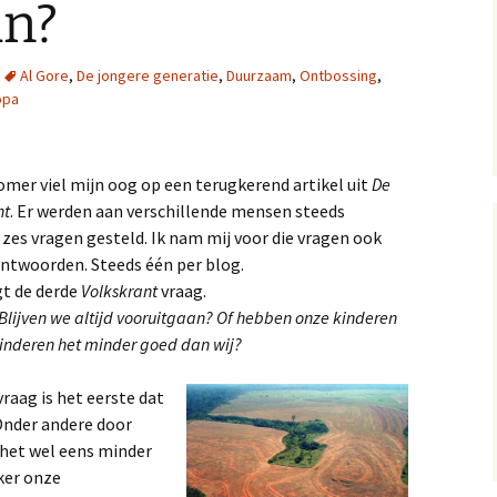
an?
13, 14 en 15
Op
A near miss, verhal
Al Gore
,
De jongere generatie
,
Duurzaam
,
Ontbossing
,
10 en 11
Gol
opa
A near miss, verhale
Mij
7 en 8
omer viel mijn oog op een terugkerend artikel uit
De
A Near Miss, verhal
nt
. Er werden aan verschillende mensen steeds
2, 3 en 4
 zes vragen gesteld. Ik nam mij voor die vragen ook
ntwoorden. Steeds één per blog.
t de derde
Volkskrant
vraag.
Blijven we altijd vooruitgaan? Of hebben onze kinderen
kinderen het minder goed dan wij?
raag is het eerste dat
 Onder andere door
het wel eens minder
ker onze