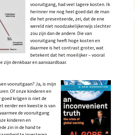
vooruitgang, had veel lagere kosten. Ik
herinner me nog heel goed dat de man
die het presenteerde, zei, dat de ene
wereld niet noodzakelijkerwijs slechter
zou zijn dan de andere. Die van
vooruitgang heeft hoge kosten en
daarmee is het contrast groter, wat
betekent dat het moeilijker – vooral
de zijn denkbaar en aanvaardbaar.
ven vooruitgaan? Ja, is mijn
euren
. Of onze kinderen en
goed krijgen is niet de
het eerder een kwestie is van
waarmee de vooruitgang
nze kinderen en
ede zin in de hand te
rzaamheid te investeren.