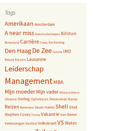
Tags
Amerikaan
Amsterdam
A near miss
Billiton
Atlantische Oceaan
Carrière
De Koning
Buitenland
Covey
De Zee
Den Haag
IMD
Familie
Lausanne
Keuze
Kiezen
Leiderschap
Management
MBA
Mijn moeder
Mijn vader
Militaire Dienst
Oorlog
Obama
Pensioenen
Ramp
Optiebeurs
Shell
Reizen
Stad
Seven Habits
Rotterdam
Vakantie
Stephen Covey
Van Berkel
Trump
VS
Water
Volkskrant
Verkiezingen
Voetbal