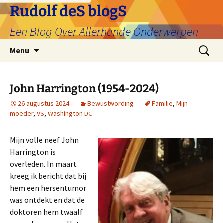
Ga
Rudolf deS blogS
naar
Een Blog Over Allerhande Onderwerpen
de
inhoud
Zoeken
Menu
naar:
John Harrington (1954-2024)
26 augustus 2024
Bewustwording
Familie
,
Mijn
moeder
,
VS
,
Washington DC
Mijn volle neef John
Harrington is
overleden. In maart
kreeg ik bericht dat bij
hem een hersentumor
was ontdekt en dat de
doktoren hem twaalf