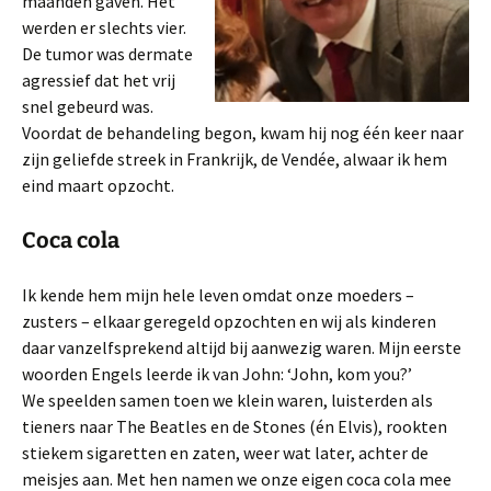
maanden gaven. Het
werden er slechts vier.
De tumor was dermate
agressief dat het vrij
snel gebeurd was.
Voordat de behandeling begon, kwam hij nog één keer naar
zijn geliefde streek in Frankrijk, de Vendée, alwaar ik hem
eind maart opzocht.
Coca cola
Ik kende hem mijn hele leven omdat onze moeders –
zusters – elkaar geregeld opzochten en wij als kinderen
daar vanzelfsprekend altijd bij aanwezig waren. Mijn eerste
woorden Engels leerde ik van John: ‘John, kom you?’
We speelden samen toen we klein waren, luisterden als
tieners naar The Beatles en de Stones (én Elvis), rookten
stiekem sigaretten en zaten, weer wat later, achter de
meisjes aan. Met hen namen we onze eigen coca cola mee