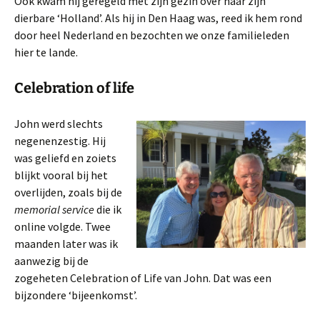
Ook kwam hij geregeld met zijn gezin over naar zijn
dierbare ‘Holland’. Als hij in Den Haag was, reed ik hem rond
door heel Nederland en bezochten we onze familieleden
hier te lande.
Celebration of life
John werd slechts
negenenzestig. Hij
was geliefd en zoiets
blijkt vooral bij het
overlijden, zoals bij de
memorial service
die ik
online volgde. Twee
maanden later was ik
aanwezig bij de
zogeheten Celebration of Life van John. Dat was een
bijzondere ‘bijeenkomst’.