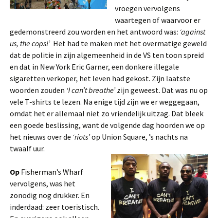
vroegen vervolgens
waartegen of waarvoor er
gedemonstreerd zou worden en het antwoord was:
‘against
us, the cops!’
Het had te maken met het overmatige geweld
dat de politie in zijn algemeenheid in de VS ten toon spreid
en dat in New York Eric Garner, een donkere illegale
sigaretten verkoper, het leven had gekost. Zijn laatste
woorden zouden
‘I can’t breathe’
zijn geweest. Dat was nu op
vele T-shirts te lezen. Na enige tijd zijn we er weggegaan,
omdat het er allemaal niet zo vriendelijk uitzag. Dat bleek
een goede beslissing, want de volgende dag hoorden we op
het nieuws over de
‘riots’
op Union Square,
’s nachts na
twaalf uur.
Op
Fisherman’s Wharf
vervolgens, was het
zonodig nog drukker. En
inderdaad: zeer toeristisch.