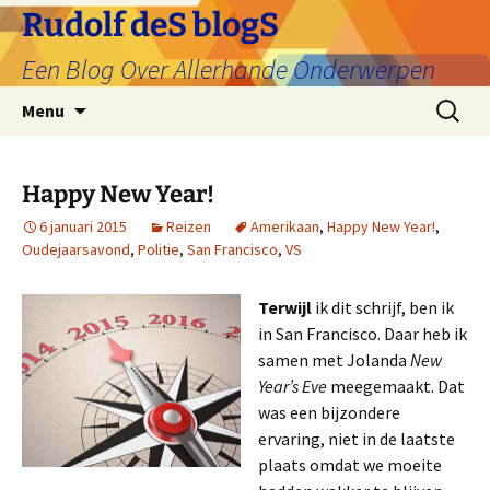
Ga
Rudolf deS blogS
naar
Een Blog Over Allerhande Onderwerpen
de
inhoud
Zoeken
Menu
naar:
Happy New Year!
6 januari 2015
Reizen
Amerikaan
,
Happy New Year!
,
Oudejaarsavond
,
Politie
,
San Francisco
,
VS
Terwijl
ik dit schrijf, ben ik
in San Francisco. Daar heb ik
samen met Jolanda
New
Year’s Eve
meegemaakt. Dat
was een bijzondere
ervaring, niet in de laatste
plaats omdat we moeite