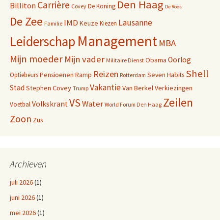
Den Haag
Carrière
Billiton
De Koning
Covey
De Roos
De Zee
Lausanne
IMD
Keuze
Kiezen
Familie
Management
Leiderschap
MBA
Mijn moeder
Mijn vader
Oorlog
Obama
Militaire Dienst
Shell
Reizen
Pensioenen
Ramp
Seven Habits
Optiebeurs
Rotterdam
Vakantie
Stad
Stephen Covey
Van Berkel
Verkiezingen
Trump
Zeilen
VS
Water
Volkskrant
Voetbal
World Forum Den Haag
Zoon
Zus
Archieven
juli 2026
(1)
juni 2026
(1)
mei 2026
(1)