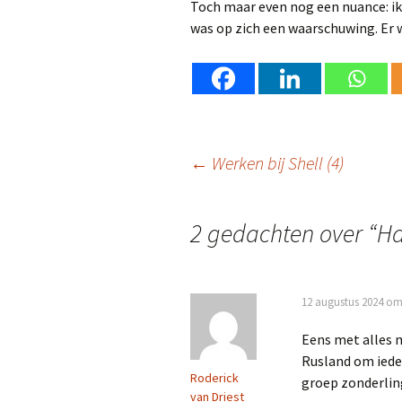
Toch maar even nog een nuance: ik
was op zich een waarschuwing. Er 
Berichtnavigatie
←
Werken bij Shell (4)
2 gedachten over “
Ha
12 augustus 2024 om
Eens met alles m
Rusland om iede
Roderick
groep zonderlin
van Driest