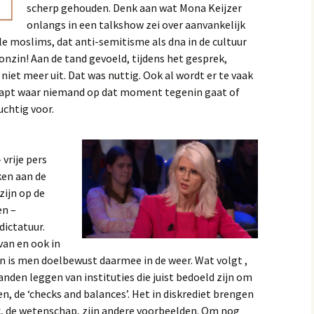
scherp gehouden. Denk aan wat Mona Keijzer
onlangs in een talkshow zei over aanvankelijk
lle moslims, dat anti-semitisme als dna in de cultuur
 onzin! Aan de tand gevoeld, tijdens het gesprek,
niet meer uit. Dat was nuttig. Ook al wordt er te vaak
flapt waar niemand op dat moment tegenin gaat of
uchtig voor.
vrije pers
ken aan de
zijn op de
en –
dictatuur.
van en ook in
is men doelbewust daarmee in de weer. Wat volgt ,
anden leggen van instituties die juist bedoeld zijn om
n, de ‘checks and balances’. Het in diskrediet brengen
, de wetenschap, zijn andere voorbeelden. Om nog