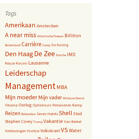
Tags
Amerikaan
Amsterdam
A near miss
Billiton
Atlantische Oceaan
Carrière
De Koning
Buitenland
Covey
De Zee
Den Haag
IMD
Familie
Lausanne
Keuze
Kiezen
Leiderschap
Management
MBA
Mijn moeder
Mijn vader
Militaire Dienst
Oorlog
Obama
Pensioenen
Ramp
Optiebeurs
Shell
Reizen
Stad
Seven Habits
Rotterdam
Vakantie
Stephen Covey
Van Berkel
Trump
VS
Water
Volkskrant
Verkiezingen
Voetbal