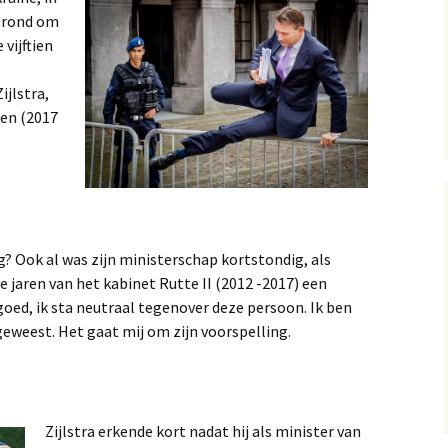
13, 14 en 15
e rond om
Op
 vijftien
A near miss, verhal
10 en 11
Gol
ijlstra,
ken (2017
A near miss, verhale
Mij
7 en 8
A Near Miss, verhal
2, 3 en 4
? Ook al was zijn ministerschap kortstondig, als
de jaren van het kabinet Rutte II (2012 -2017) een
 goed, ik sta neutraal tegenover deze persoon. Ik ben
geweest. Het gaat mij om zijn voorspelling.
Zijlstra erkende kort nadat hij als minister van