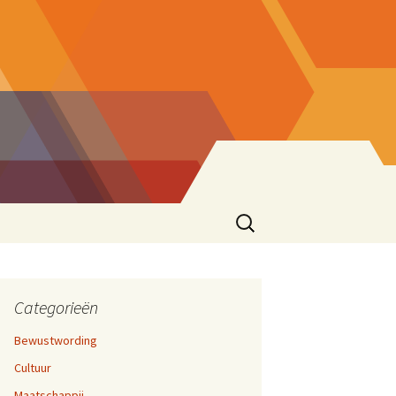
Zoeken
naar:
ke eend
sionering
en 17,
cties
Categorieën
Bewustwording
zen
Cultuur
ater
rijven En Bloggen
en 12,
Maatschappij