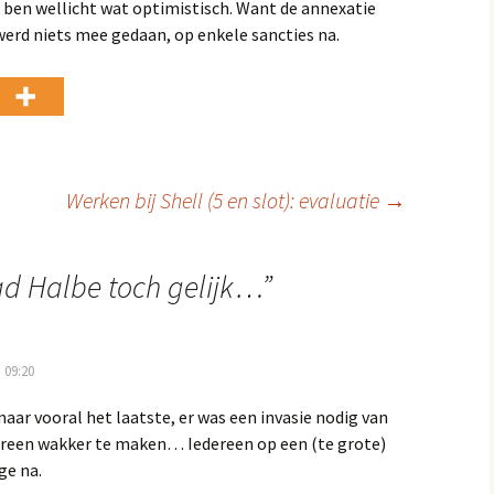
 ben wellicht wat optimistisch. Want de annexatie
werd niets mee gedaan, op enkele sancties na.
Werken bij Shell (5 en slot): evaluatie
→
d Halbe toch gelijk…
”
 09:20
aar vooral het laatste, er was een invasie nodig van
reen wakker te maken… Iedereen op een (te grote)
ge na.