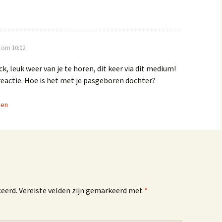
 om 10:02
ck, leuk weer van je te horen, dit keer via dit medium!
reactie. Hoe is het met je pasgeboren dochter?
den
ceerd.
Vereiste velden zijn gemarkeerd met
*