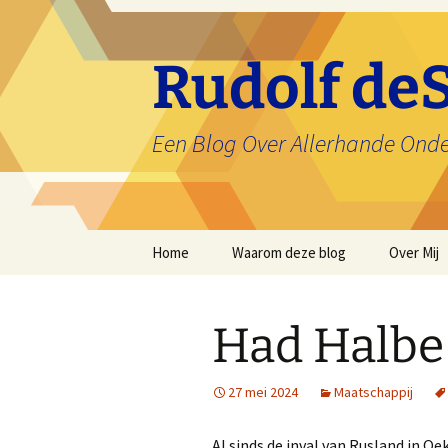
Ga
naar
de
Rudolf deS
inhoud
Een Blog Over Allerhande Ond
Home
Waarom deze blog
Over Mij
Had Halbe 
27 mei 2024
Maatschappij
Al sinds de inval van Rusland in Oek