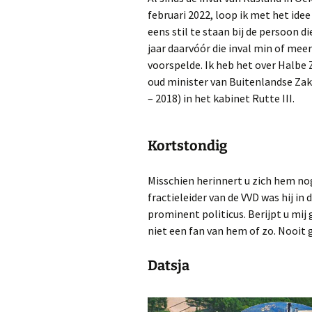
februari 2022, loop ik met het ide
eens stil te staan bij de persoon die
jaar daarvóór die inval min of meer
voorspelde. Ik heb het over Halbe Z
oud minister van Buitenlandse Za
– 2018) in het kabinet Rutte III.
Kortstondig
Misschien herinnert u zich hem nog
fractieleider van de VVD was hij in 
prominent politicus. Berijpt u mij
niet een fan van hem of zo. Nooit 
Datsja