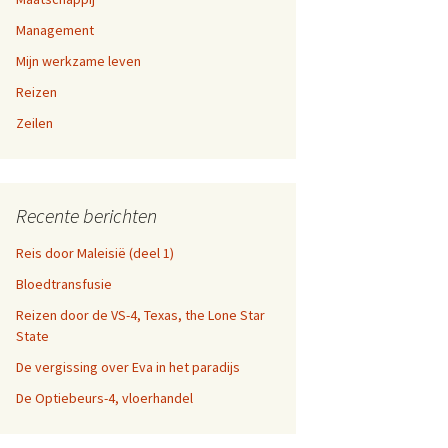
a-dag
Management
en 9,
Mijn werkzame leven
fen
Reizen
n 5, 6,
n websites
Zeilen
en 1,
Recente berichten
Reis door Maleisië (deel 1)
Bloedtransfusie
Reizen door de VS-4, Texas, the Lone Star
State
De vergissing over Eva in het paradijs
De Optiebeurs-4, vloerhandel