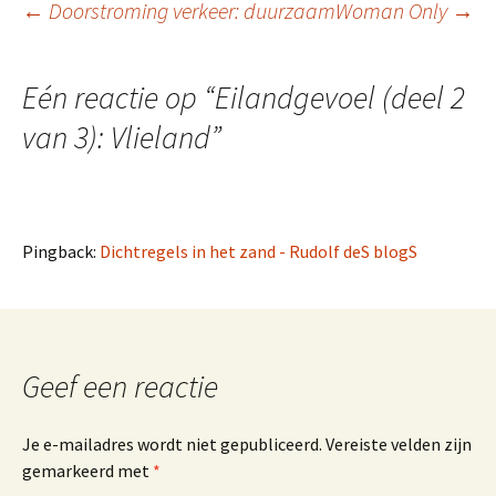
Berichtnavigatie
←
Doorstroming verkeer: duurzaam
Woman Only
→
Eén reactie op “
Eilandgevoel (deel 2
van 3): Vlieland
”
Pingback:
Dichtregels in het zand - Rudolf deS blogS
Geef een reactie
Je e-mailadres wordt niet gepubliceerd.
Vereiste velden zijn
gemarkeerd met
*