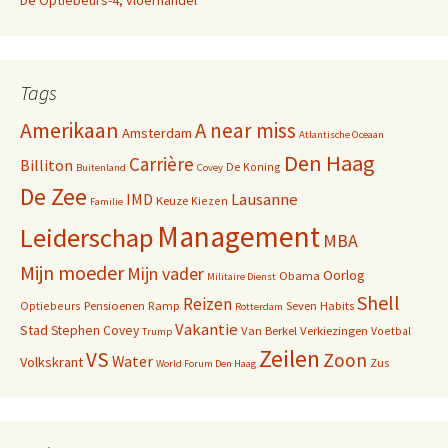
De Optiebeurs-4, vloerhandel
Tags
Amerikaan
A near miss
Amsterdam
Atlantische Oceaan
Den Haag
Carrière
Billiton
De Koning
Buitenland
Covey
De Zee
IMD
Lausanne
Keuze
Kiezen
Familie
Management
Leiderschap
MBA
Mijn moeder
Mijn vader
Oorlog
Obama
Militaire Dienst
Shell
Reizen
Pensioenen
Ramp
Seven Habits
Optiebeurs
Rotterdam
Vakantie
Stad
Stephen Covey
Van Berkel
Verkiezingen
Voetbal
Trump
Zeilen
VS
Zoon
Water
Volkskrant
Zus
World Forum Den Haag