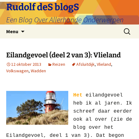
Ga
Rudolf deS blogS
naar
Een Blog Over Allerhande Onderwerpen
de
inhoud
Zoeken
Menu
naar:
Eilandgevoel (deel 2 van 3): Vlieland
12 oktober 2013
Reizen
Afsluitdijk
,
Vlieland
,
Volkswagen
,
Wadden
Het
eilandgevoel
heb ik al jaren. Ik
schreef daar eerder
ook al over (zie de
blog over het
Eilandgevoel, deel 1 van 3). Dat begon