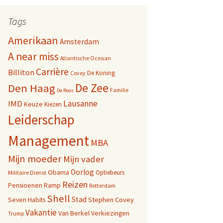
Tags
Amerikaan
Amsterdam
A near miss
Atlantische Oceaan
Carrière
Billiton
De Koning
Covey
De Zee
Den Haag
Familie
De Roos
Lausanne
IMD
Keuze
Kiezen
Leiderschap
Management
MBA
Mijn moeder
Mijn vader
Oorlog
Obama
Optiebeurs
Militaire Dienst
Reizen
Pensioenen
Ramp
Rotterdam
Shell
Stad
Seven Habits
Stephen Covey
Vakantie
Van Berkel
Verkiezingen
Trump