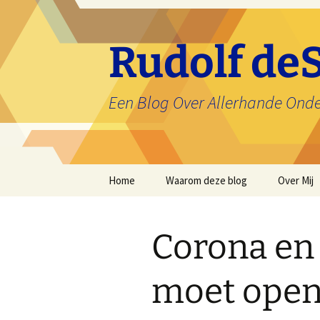
Ga
naar
de
Rudolf deS
inhoud
Een Blog Over Allerhande Ond
Home
Waarom deze blog
Over Mij
Corona en 
moet open,