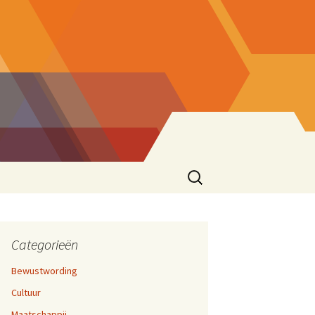
Zoeken
naar:
ke eend
sionering
en 17,
cties
Categorieën
Bewustwording
zen
Cultuur
ater
rijven En Bloggen
en 12,
Maatschappij