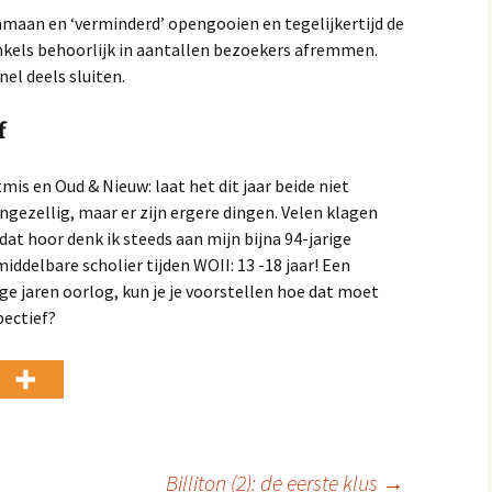
amaan en ‘verminderd’ opengooien en tegelijkertijd de
nkels behoorlijk in aantallen bezoekers afremmen.
el deels sluiten.
f
s en Oud & Nieuw: laat het dit jaar beide niet
gezellig, maar er zijn ergere dingen. Velen klagen
 dat hoor denk ik steeds aan mijn bijna 94-jarige
middelbare scholier tijden WOII: 13 -18 jaar! Een
nge jaren oorlog, kun je je voorstellen hoe dat moet
pectief?
Billiton (2): de eerste klus
→