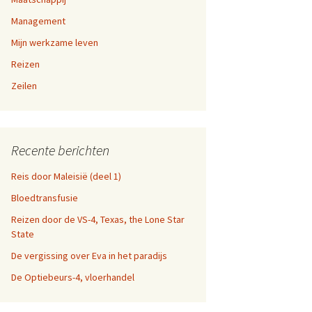
a-dag
Management
en 9,
Mijn werkzame leven
fen
Reizen
n 5, 6,
n websites
Zeilen
en 1,
Recente berichten
Reis door Maleisië (deel 1)
Bloedtransfusie
Reizen door de VS-4, Texas, the Lone Star
State
De vergissing over Eva in het paradijs
De Optiebeurs-4, vloerhandel