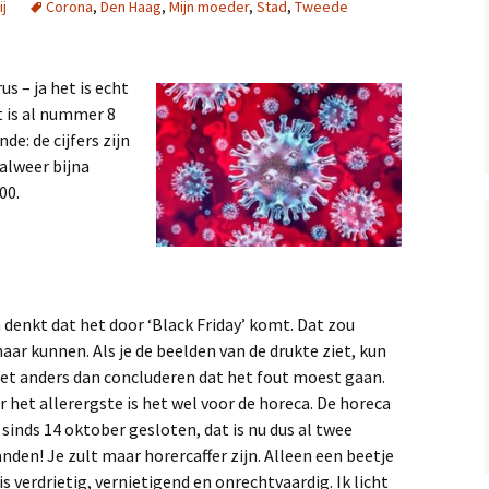
j
Corona
,
Den Haag
,
Mijn moeder
,
Stad
,
Tweede
13, 14 en 15
Op
A near miss, verhal
10 en 11
Gol
us – ja het is echt
t is al nummer 8
A near miss, verhale
Mij
de: de cijfers zijn
7 en 8
alweer bijna
00.
A Near Miss, verhal
2, 3 en 4
denkt dat het door ‘Black Friday’ komt. Dat zou
ar kunnen. Als je de beelden van de drukte ziet, kun
iet anders dan concluderen dat het fout moest gaan.
 het allerergste is het wel voor de horeca. De horeca
l sinds 14 oktober gesloten, dat is nu dus al twee
den! Je zult maar horercaffer zijn. Alleen een beetje
verdrietig, vernietigend en onrechtvaardig. Ik licht