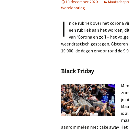
13 december 2020
Maatschappi
Wereldoorlog
I
n de rubriek over het corona vir
een rubriek aan het worden, di
van ‘Corona en zo’! – het volgen
weer drastisch gestegen. Gisteren 
10.000! de dagen ervoor rond de 9.0
Black Friday
Men 
zoma
je n
Maar
is a
maan
aanrommelen met take away. Het is 