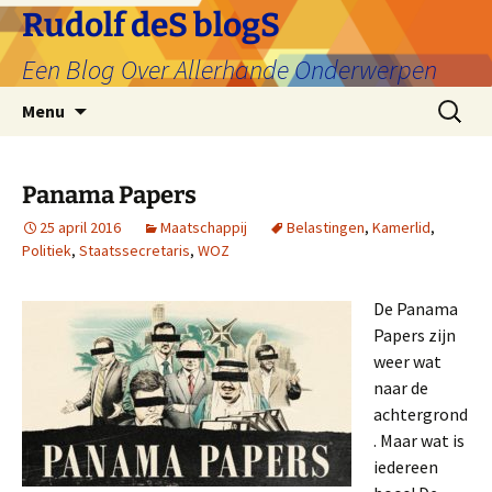
Ga
Rudolf deS blogS
naar
Een Blog Over Allerhande Onderwerpen
de
inhoud
Zoeken
Menu
naar:
Panama Papers
25 april 2016
Maatschappij
Belastingen
,
Kamerlid
,
Politiek
,
Staatssecretaris
,
WOZ
De Panama
Papers zijn
weer wat
naar de
achtergrond
. Maar wat is
iedereen