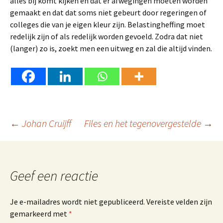
alles bij komt kijken en dat er afwegingen moeten worden
gemaakt en dat dat soms niet gebeurt door regeringen of
colleges die van je eigen kleur zijn. Belastingheffing moet
redelijk zijn of als redelijk worden gevoeld. Zodra dat niet
(langer) zo is, zoekt men een uitweg en zal die altijd vinden.
Berichtnavigatie
←
Johan Cruijff
Files en het tegenovergestelde
→
Geef een reactie
Je e-mailadres wordt niet gepubliceerd.
Vereiste velden zijn
gemarkeerd met
*