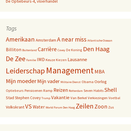
De Optiebeurs-4, vloerhandel
Tags
Amerikaan
A near miss
Amsterdam
Atlantische Oceaan
Den Haag
Carrière
Billiton
De Koning
Buitenland
Covey
De Zee
IMD
Lausanne
Keuze
Kiezen
Familie
Management
Leiderschap
MBA
Mijn moeder
Mijn vader
Oorlog
Obama
Militaire Dienst
Shell
Reizen
Pensioenen
Ramp
Seven Habits
Optiebeurs
Rotterdam
Vakantie
Stad
Stephen Covey
Van Berkel
Verkiezingen
Voetbal
Trump
Zeilen
VS
Zoon
Water
Volkskrant
Zus
World Forum Den Haag