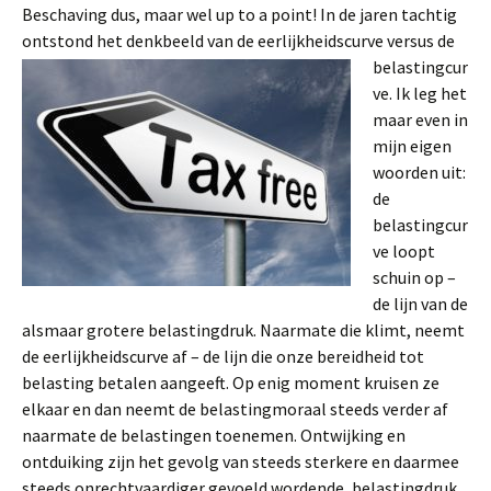
Beschaving dus, maar wel up to a point! In de jaren tachtig
ontstond het denkbeeld van de eerlijkheidscurve ve
rsus de
belastingcur
ve. Ik leg het
maar even in
mijn eigen
woorden uit:
de
belastingcur
ve loopt
schuin op –
de lijn van de
alsmaar grotere belastingdruk. Naarmate die klimt, neemt
de eerlijkheidscurve af – de lijn die onze bereidheid tot
belasting betalen aangeeft. Op enig moment kruisen ze
elkaar en dan neemt de belastingmoraal steeds verder af
naarmate de belastingen toenemen. Ontwijking en
ontduiking zijn het gevolg van steeds sterkere en daarmee
steeds onrechtvaardiger gevoeld wordende, belastingdruk.