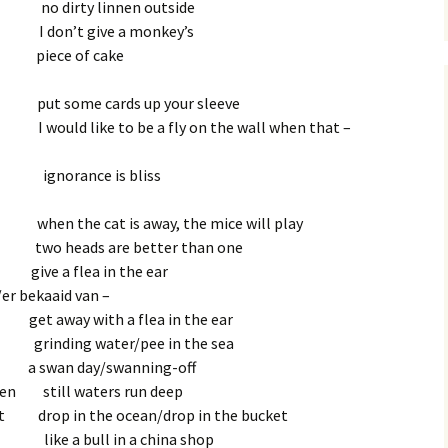
n no dirty linnen outside
 don’t give a monkey’s
iece of cake
put some cards up your sleeve
 I would like to be a fly on the wall when that
 –
t ignorance is bliss
en the cat is away, the mice will play
o heads are better than one
a flea in the ear
er bekaaid van –
ith a flea in the ear
inding water/pee in the sea
an day/swanning-off
den still waters run deep
aat drop in the ocean/drop in the bucket
st like a bull in a china shop