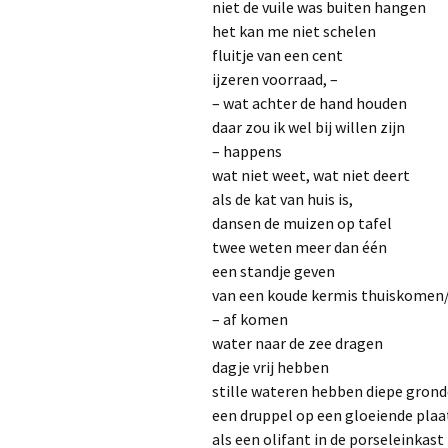
niet de vuile was buiten hange
het kan me niet schelen I
fluitje van een cent p
ijzeren voorraad, –
– wat achter de hand houden 
daar zou ik wel bij willen zijn
– happens
wat niet weet, wat niet deer
als de kat van huis is,
dansen de muizen op tafel wh
twee weten meer dan één tw
een standje geven give 
van een koude kermis thuiskomen/
– af komen get away w
water naar de zee dragen gr
dagje vrij hebben a sw
stille wateren hebben diepe gron
een druppel op een gloeiende pl
als een olifant in de porseleinka