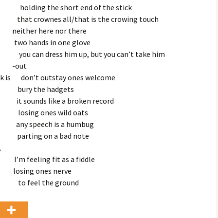
holding the short end of the stick
hat crownes all/that is the crowing touch
r here nor there
wo hands in one glove
u can dress him up, but you can’t take him
ut
lijk is don’t outstay ones welcome
bury the hadgets
sounds like a broken record
 losing ones wild oats
y speech is a humbug
rting on a bad note
,
ed
I’m 
feeling fit as a fiddle
g ones nerve
men
t
o feel the ground