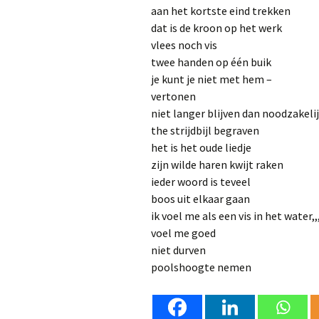
aan het kortste eind trekken 
dat is de kroon op het werk t
vlees noch vis neithe
twee handen op één buik t
je kunt je niet met hem – yo
vertonen
-o
niet langer blijven dan noodzake
the strijdbijl begraven 
het is het oude liedje it 
zijn wilde haren kwijt raken
ieder woord is teveel an
boos uit elkaar gaan pa
ik voel me als een vis in het water,,
voel me go
niet durven losin
poolshoogte ne