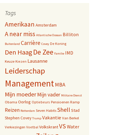
Tags
Amerikaan
Amsterdam
A near miss
Billiton
Atlantische Oceaan
Carrière
De Koning
Buitenland
Covey
De Zee
Den Haag
IMD
Familie
Lausanne
Keuze
Kiezen
Leiderschap
Management
MBA
Mijn moeder
Mijn vader
Militaire Dienst
Oorlog
Obama
Pensioenen
Ramp
Optiebeurs
Shell
Reizen
Stad
Seven Habits
Rotterdam
Vakantie
Stephen Covey
Van Berkel
Trump
VS
Water
Volkskrant
Verkiezingen
Voetbal