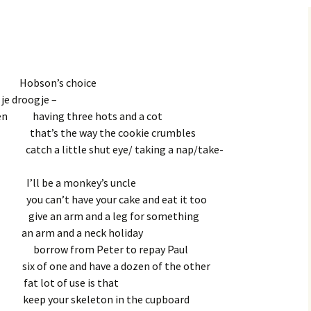
’s choice
 je droogje –
ben having three hots and a cot
at’s the way the cookie crumbles
tch a little shut eye/ taking a nap/take-
l be a monkey’s uncle
can’t have your cake and eat it too
give an arm and a leg for something
rm and a neck holiday
len borrow from Peter to repay Paul
one and have a dozen of the other
t lot of use is that
eep your skeleton in the cupboard