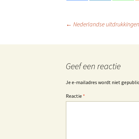
Berichtnavigatie
←
Nederlandse uitdrukkingen e
Geef een reactie
Je e-mailadres wordt niet gepubli
Reactie
*