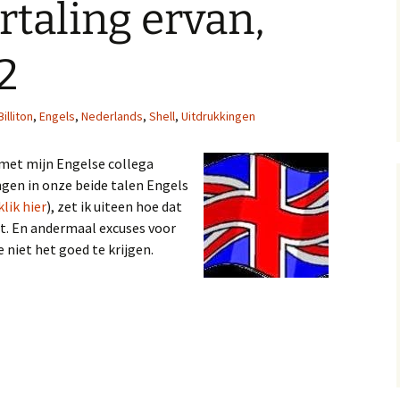
rtaling ervan,
13, 14 en 15
Op
A near miss, verhal
2
10 en 11
Gol
A near miss, verhale
Mij
Billiton
,
Engels
,
Nederlands
,
Shell
,
Uitdrukkingen
7 en 8
A Near Miss, verhal
t met mijn Engelse collega
2, 3 en 4
gen in onze beide talen Engels
klik hier
), zet ik uiteen hoe dat
jst. En andermaal excuses voor
 niet het goed te krijgen.