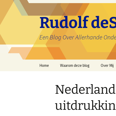
Ga
naar
de
Rudolf deS
inhoud
Een Blog Over Allerhande Ond
Home
Waarom deze blog
Over Mij
Nederland
uitdrukkin