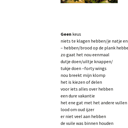
Geen
keus Hobson
niets te klagen hebben/je natje en
– hebben/brood op de plank heb
zo gaat het nou eenmaal th
dutje doen/uiltje knappen/ ca
tukje doen
 –
forty wings
nou breekt mijn klomp I’l
het is kiezen of delen you 
voor iets alles over hebben 
een dure vakantie an a
het ene gat met het andere vul
lood om oud ijzer six of 
er niet veel aan hebben fa
de vuile was binnen houden k