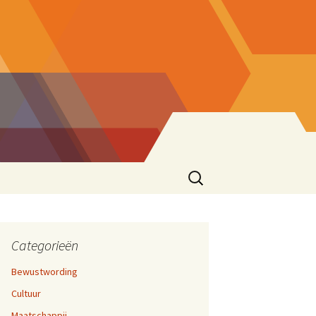
Zoeken
naar:
ke eend
sionering
en 17,
cties
Categorieën
Bewustwording
zen
Cultuur
ater
rijven En Bloggen
en 12,
Maatschappij