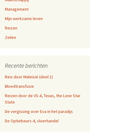
a-dag
Management
en 9,
Mijn werkzame leven
fen
Reizen
n 5, 6,
n websites
Zeilen
en 1,
Recente berichten
Reis door Maleisië (deel 1)
Bloedtransfusie
Reizen door de VS-4, Texas, the Lone Star
State
De vergissing over Eva in het paradijs
De Optiebeurs-4, vloerhandel