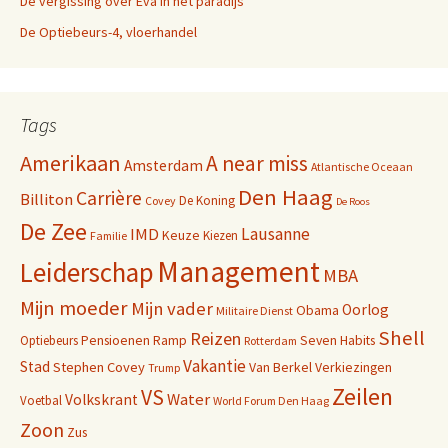
De vergissing over Eva in het paradijs
De Optiebeurs-4, vloerhandel
Tags
Amerikaan
A near miss
Amsterdam
Atlantische Oceaan
Den Haag
Carrière
Billiton
De Koning
Covey
De Roos
De Zee
Lausanne
IMD
Keuze
Kiezen
Familie
Management
Leiderschap
MBA
Mijn moeder
Mijn vader
Oorlog
Obama
Militaire Dienst
Shell
Reizen
Pensioenen
Ramp
Seven Habits
Optiebeurs
Rotterdam
Vakantie
Stad
Stephen Covey
Van Berkel
Verkiezingen
Trump
Zeilen
VS
Water
Volkskrant
Voetbal
World Forum Den Haag
Zoon
Zus