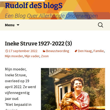
Ga
Rudolf deS blogS
naar
Een Blog Over Allerhande Onderwerpen
de
inhoud
Zoeken
Menu
naar:
Ineke Struve 1927-2022 (3)
17 september 2022
Bewustwording
Den Haag
,
Familie
,
Mijn moeder
,
Mijn vader
,
Zoon
Mijn moeder,
Ineke Struve,
overleed op 19
april 2022. Ze werd
vijfennegentig
jaar oud.
’Niet bepaald in