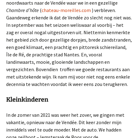
noordwaarts naar de Vendée waar we in een gezellige
Chambre d’hôte
(
chateau-moreilles.com
) verbleven.
Gaandeweg erkende ik dat de Vendée zo slecht nog niet was.
In september was het seizoen weliswaar al voorbij – het
zag er overal nogal uitgestorven uit. Niettemin kenmerkte
het gebied zich door gezellige dorpjes, brede zandstranden,
een goed klimaat, een prachtig en pittoresk schiereiland,
Île de Ré, de prachtige stad Nantes. En, vooral
landinwaarts, mooie, glooiende landschappen en
vergezichten. Bovendien troffen we goede restaurants aan
met uitstekende wijn. Ik nam mij voor niet nog eens enkele
decennia te wachten voordat ik weer eens zou terugkeren.
Kleinkinderen
In de zomer van 2021 was weer het zover, we gingen met
vakantie, opnieuw naar de Vendée. Dit keer zonder mijn
inmiddels veel te oude moeder. Met de auto. We hadden
onze zeilboot – lemsteraak de Roos voor de