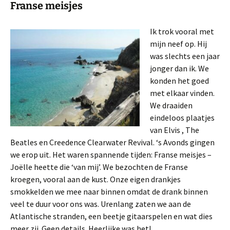
Franse meisjes
Ik trok vooral met
mijn neef op. Hij
was slechts een jaar
jonger dan ik. We
konden het goed
met elkaar vinden.
We draaiden
eindeloos plaatjes
van Elvis , The
Beatles en Creedence Clearwater Revival. ‘s Avonds gingen
we erop uit. Het waren spannende tijden: Franse meisjes –
Joëlle heette die ‘van mij’. We bezochten de Franse
kroegen, vooral aan de kust. Onze eigen drankjes
smokkelden we mee naar binnen omdat de drank binnen
veel te duur voor ons was. Urenlang zaten we aan de
Atlantische stranden, een beetje gitaarspelen en wat dies
meer zij. Geen details. Heerlijke was het!