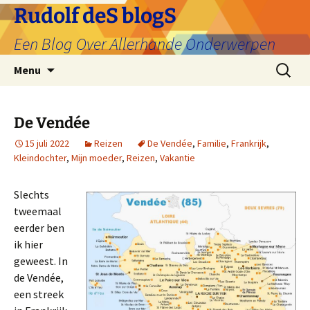
Ga
Rudolf deS blogS
naar
Een Blog Over Allerhande Onderwerpen
de
inhoud
Zoeken
Menu
naar:
De Vendée
15 juli 2022
Reizen
De Vendée
,
Familie
,
Frankrijk
,
Kleindochter
,
Mijn moeder
,
Reizen
,
Vakantie
Slechts
tweemaal
eerder ben
ik hier
geweest. In
de Vendée,
een streek