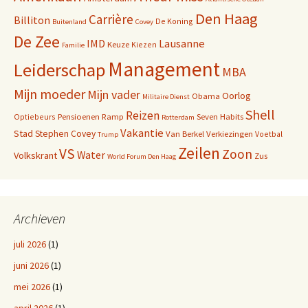
Den Haag
Carrière
Billiton
De Koning
Buitenland
Covey
De Zee
IMD
Lausanne
Keuze
Kiezen
Familie
Management
Leiderschap
MBA
Mijn moeder
Mijn vader
Oorlog
Obama
Militaire Dienst
Shell
Reizen
Pensioenen
Ramp
Seven Habits
Optiebeurs
Rotterdam
Vakantie
Stad
Stephen Covey
Van Berkel
Verkiezingen
Voetbal
Trump
Zeilen
VS
Zoon
Water
Volkskrant
Zus
World Forum Den Haag
Archieven
juli 2026
(1)
juni 2026
(1)
mei 2026
(1)