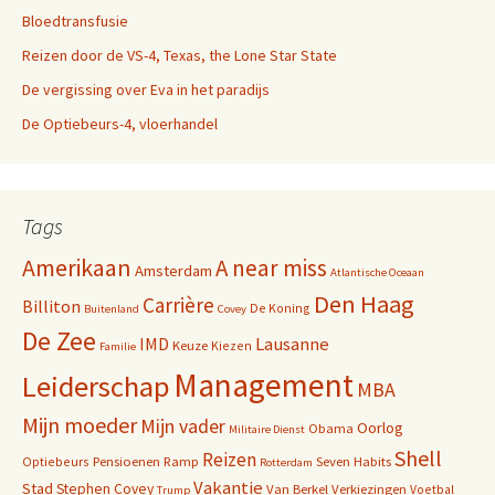
Bloedtransfusie
Reizen door de VS-4, Texas, the Lone Star State
De vergissing over Eva in het paradijs
De Optiebeurs-4, vloerhandel
Tags
Amerikaan
A near miss
Amsterdam
Atlantische Oceaan
Den Haag
Carrière
Billiton
De Koning
Buitenland
Covey
De Zee
IMD
Lausanne
Keuze
Kiezen
Familie
Management
Leiderschap
MBA
Mijn moeder
Mijn vader
Oorlog
Obama
Militaire Dienst
Shell
Reizen
Pensioenen
Ramp
Seven Habits
Optiebeurs
Rotterdam
Vakantie
Stad
Stephen Covey
Van Berkel
Verkiezingen
Voetbal
Trump